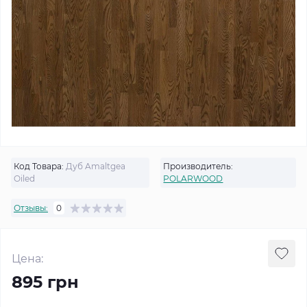
Код Товара:
Дуб Amaltgea
Производитель:
Oiled
POLARWOOD
Отзывы:
0
Цена:
895 грн