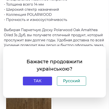
- Толщина всего 14 мм
- Широкий спектр назначений
- Коллекция POLARWOOD
- Прочность и износоустойчивость
Выбирая Паркетную Доску Polarwood Oak Amalthea
Oiled 3s Дуб, вы получаете отличный продукт, который
прослужит вам долгие годы. Удобная доставка по всей
Украине позволит вам легко и быстро оформить заказ.
Покупайте качественные паркетные доски только в
интернет-магазине HouseDecor.com.ua!
Теги:
POLARWOOD
Бажаєте продовжити
українською?
Коллекция
POLARWOOD
ТАК
Русский
Другие товары коллекции
Про коллекцию