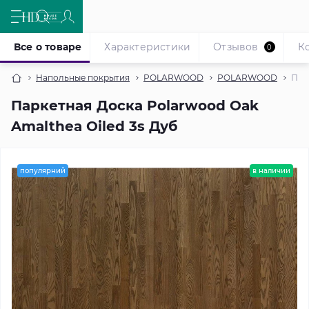
Все о товаре
Характеристики
Отзывов
К
0
Напольные покрытия
POLARWOOD
POLARWOOD
Пар
Паркетная Доска Polarwood Oak
Amalthea Oiled 3s Дуб
популярний
в наличии