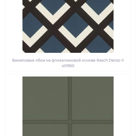
Виниловые обои на флизелиновой основе Rasch Denzo II
401950