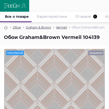
Все о товаре
Характеристики
Отзывов
К
0
Обои
Graham & Brown
Vermeil
Обои Graham&Brown Ver
Обои Graham&Brown Vermeil 104139
популярний
предзаказ