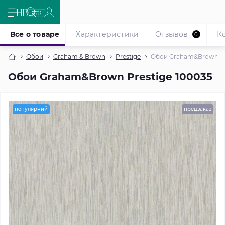
Все о товаре
Характеристики
Отзывов
К
0
Обои
Graham & Brown
Prestige
Обои Graham&Brown Pr
Обои Graham&Brown Prestige 100035
популярний
предзаказ