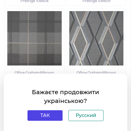
Prestige 108608
Prestige 108609
Обои Graham&Brown
Обои Graham&Brown
Prestige 108610
Prestige 108611
Бажаєте продовжити
українською?
ТАК
Русский