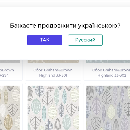
Бажаєте продовжити українською?
ТАК
Русский
&Brown
Обои Graham&Brown
Обои Graham&Brow
3-294
Highland 33-301
Highland 33-302