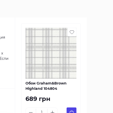
ция
 х
 Если
Обои Graham&Brown
Highland 104804
689 грн