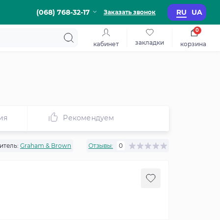
(068) 768-32-17
RU
UA
Заказать звонок
0
закладки
кабинет
корзина
ия
Рекомендуем
итель:
Graham & Brown
Отзывы:
0