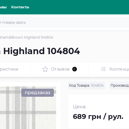
ывы
Контакты
aham&Brown Highland 104804
Highland 104804
еристики
Отзывов
Коллекц
0
Код Товара:
104804
Производ
предзаказ
Цена:
689 грн / рул.