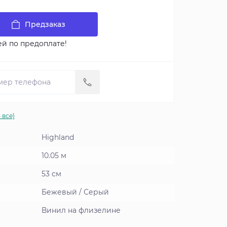
Предзаказ
ей по предоплате!
 все)
Highland
10.05 м
53 см
Бежевый / Серый
Винил на флизелине