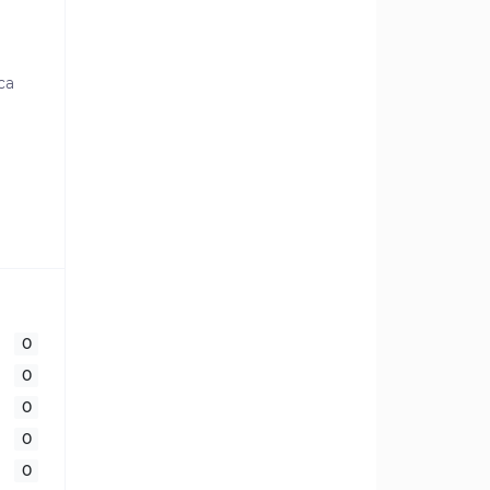
са
0
0
0
0
0