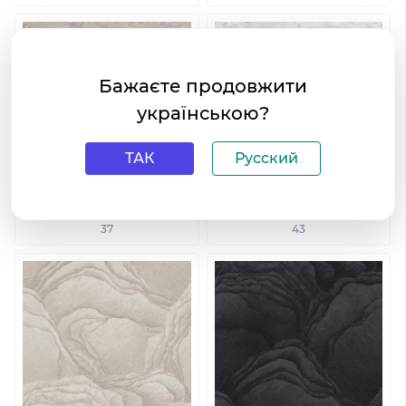
Бажаєте продовжити
українською?
ТАК
Русский
Обои Erismann Focus 12150-
Обои Erismann Focus 12150-
37
43