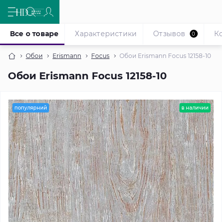
Все о товаре
Характеристики
Отзывов
К
0
Обои
Erismann
Focus
Обои Erismann Focus 12158-10
Обои Erismann Focus 12158-10
популярний
в наличии