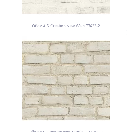
Обои A.S. Creation New Walls 37422-2
Обои A.S. Creation New Studio 2.0 37414-1