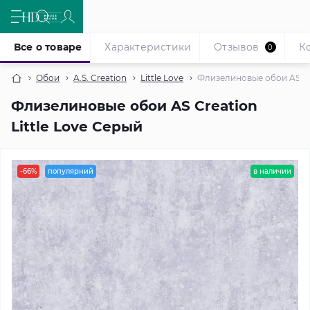
Все о товаре
Характеристики
Отзывов
К
0
Обои
A.S. Creation
Little Love
Флизелиновые обои AS Cre
Флизелиновые обои AS Creation
Little Love Серый
-66%
популярний
в наличии