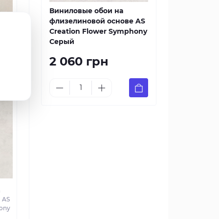
Виниловые обои на
флизелиновой основе AS
Creation Flower Symphony
Серый
а
 AS
2 060 грн
ony
а
 AS
ony