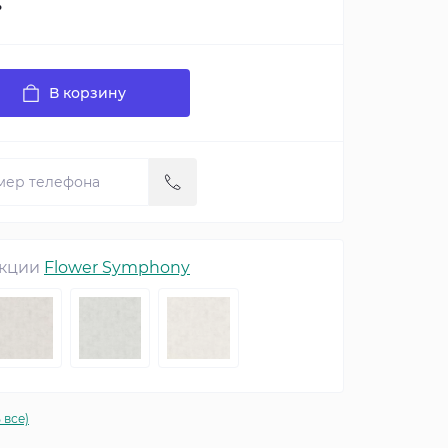
.
В корзину
екции
Flower Symphony
 все)