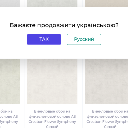
Бажаєте продовжити українською?
бои на
Виниловые обои на
Виниловые обои н
основе AS
флизелиновой основе AS
флизелиновой основе
r Symphony
Creation Flower Symphony
Creation Flower Symph
ТАК
Русский
й
Серый
Серый
бои на
Виниловые обои на
Виниловые обои н
основе AS
флизелиновой основе AS
флизелиновой основе
r Symphony
Creation Flower Symphony
Creation Flower Symph
й
Серый
Серый