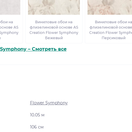
бои на
Виниловые обои на
Виниловые обои н
основе AS
флизелиновой основе AS
флизелиновой основе
r Symphony
Creation Flower Symphony
Creation Flower Symph
й
Бежевый
Персиковый
 Symphony – Смотреть все
Flower Symphony
10.05 м
106 см