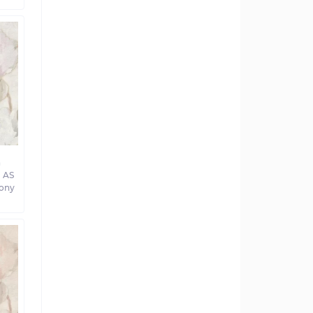
а
 AS
ony