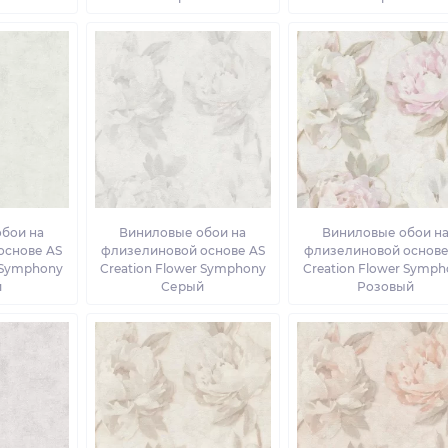
бои на
Виниловые обои на
Виниловые обои н
основе AS
флизелиновой основе AS
флизелиновой основе
r Symphony
Creation Flower Symphony
Creation Flower Symph
й
Серый
Розовый