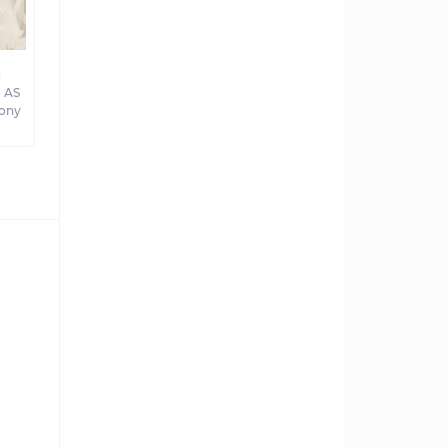
а
 AS
ony