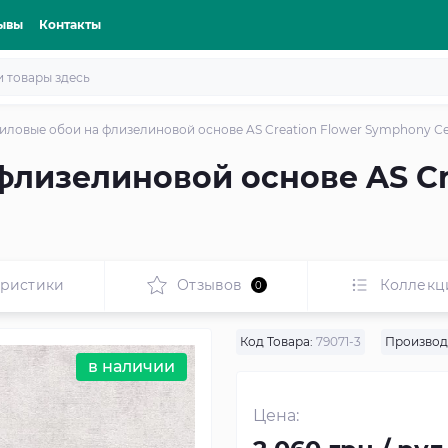
ывы
Контакты
иловые обои на флизелиновой основе AS Creation Flower Symphony С
лизелиновой основе AS Cr
еристики
Отзывов
Коллекц
0
Код Товара:
79071-3
Производ
в наличии
Цена: