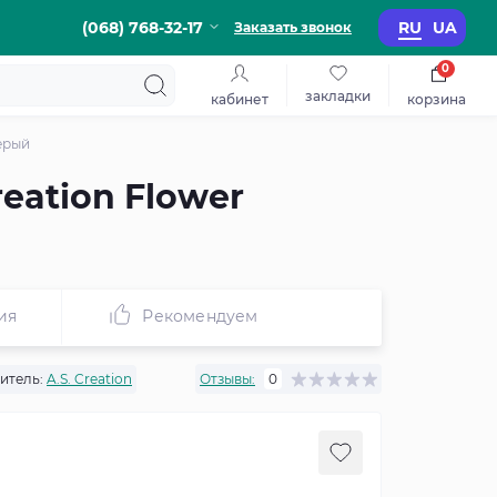
(068) 768-32-17
RU
UA
Заказать звонок
0
закладки
кабинет
корзина
ерый
eation Flower
ия
Рекомендуем
итель:
A.S. Creation
Отзывы:
0