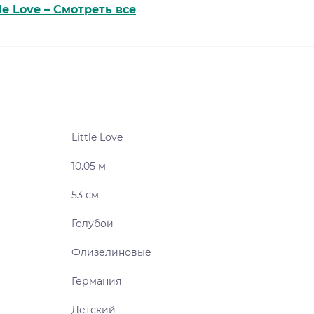
tle Love – Смотреть все
Little Love
10.05 м
53 см
Голубой
Флизелиновые
Германия
Детский