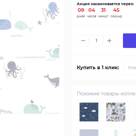
Акция заканчивается через:
09
:
04
:
31
:
44
дней
часов
минут
секунд
Купить в 1 клик:
Похожие товары колл