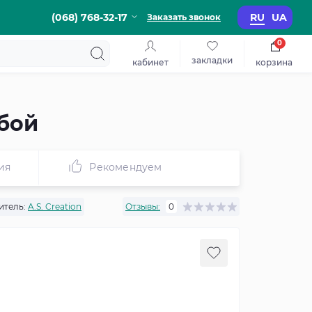
(068) 768-32-17
RU
UA
Заказать звонок
0
закладки
кабинет
корзина
убой
ия
Рекомендуем
итель:
A.S. Creation
Отзывы:
0