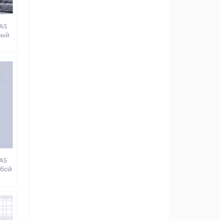
AS
ерый
AS
убой