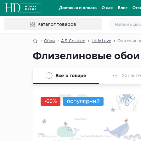
Доставка и оплата
О нас
Блог
Отз
Каталог товаров
Обои
A.S. Creation
Little Love
Флизелиновы
Флизелиновые обои A
Все о товаре
Характ
-66%
популярний