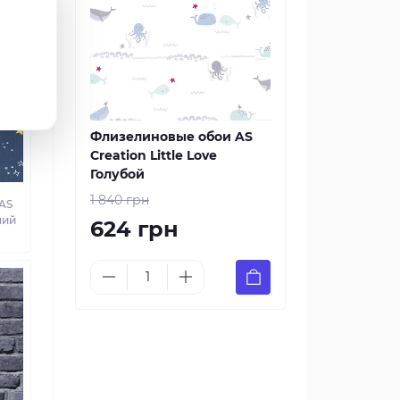
Флизелиновые обои AS
Creation Little Love
Голубой
1 840 грн
AS
ний
624 грн