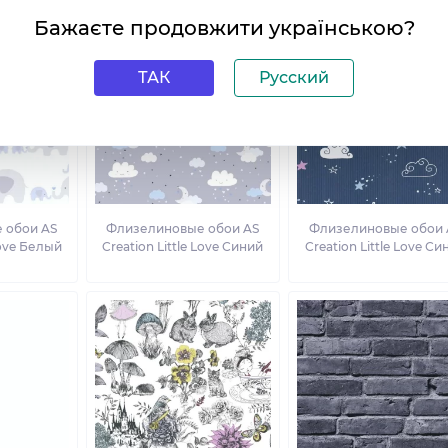
Бажаєте продовжити українською?
ТАК
Русский
 обои AS
Флизелиновые обои AS
Флизелиновые обои 
Love Белый
Creation Little Love Синий
Creation Little Love Си