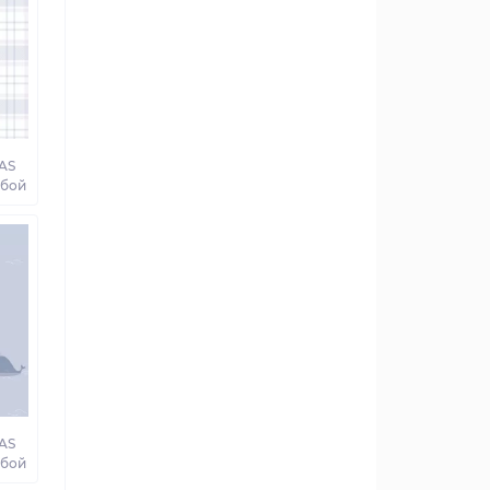
AS
убой
AS
убой