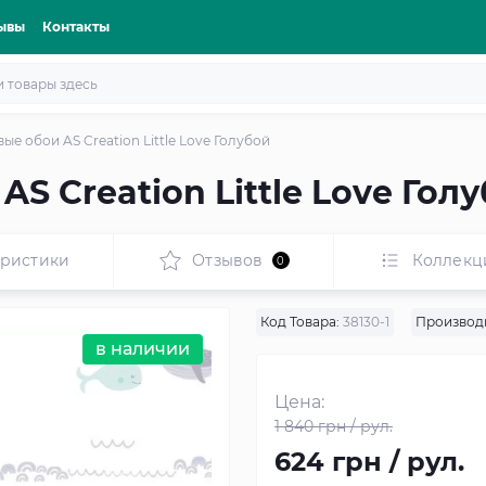
ывы
Контакты
е обои AS Creation Little Love Голубой
S Creation Little Love Гол
еристики
Отзывов
Коллекц
0
Код Товара:
38130-1
Производ
в наличии
Цена:
1 840 грн / рул.
624 грн / рул.