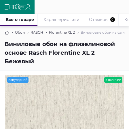
Все о товаре
Характеристики
Отзывов
К
0
Обои
RASCH
Florentine XL 2
Виниловые обои на флизел
Виниловые обои на флизелиновой
основе Rasch Florentine XL 2
Бежевый
популярний
в наличии