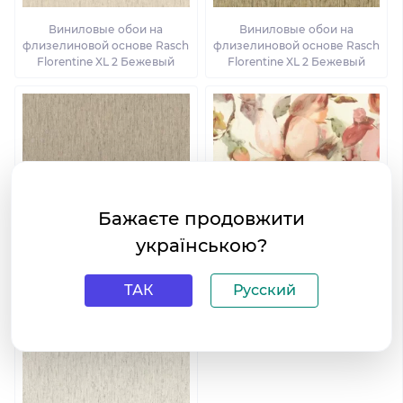
Виниловые обои на
Виниловые обои на
флизелиновой основе Rasch
флизелиновой основе Rasch
Florentine XL 2 Бежевый
Florentine XL 2 Бежевый
Бажаєте продовжити
українською?
Виниловые обои на
Виниловые обои на
ТАК
Русский
флизелиновой основе Rasch
флизелиновой основе Rasch
Florentine XL 2 Кофейный
Florentine XL 2 Розовый