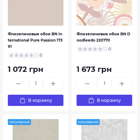
Флизелиновые обои BN In
Флизелиновые обои BN D
ternational Pure Passion 173
oodleedo 220770
91
0
0
1 072 грн
1 673 грн
В корзину
В корзину
популярний
популярний