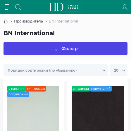
Производитель
BN International
BN International
Фильтр
в наличии
хит продаж
в наличии
популярний
популярний