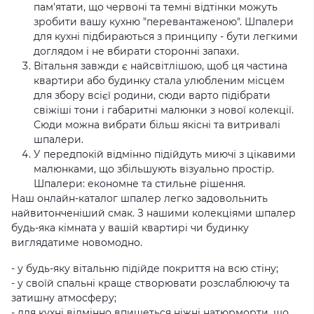
пам'ятати, що червоні та темні відтінки можуть
зробити вашу кухню "перевантаженою".
Шпалери
для кухні підбираються з принципу - бути легкими
доглядом і не вбирати сторонні запахи.
Вітальня завжди є найсвітлішою, щоб ця частина
квартири або будинку стала улюбленим місцем
для збору всієї родини, сюди варто підібрати
свіжіші тони і габаритні малюнки з нової колекції.
Сюди можна вибрати більш якісні та витривалі
шпалери.
У передпокій відмінно підійдуть миючі з цікавими
малюнками, що збільшують візуально простір.
Шпалери: економне та стильне рішення.
Наш онлайн-каталог шпалер легко задовольнить
найвитонченіший смак.
З нашими колекціями шпалер
будь-яка кімната у вашій квартирі чи будинку
виглядатиме новомодно.
- у будь-яку вітальню підійде покриття на всю стіну;
- у своїй спальні краще створювати розслаблюючу та
затишну атмосферу;
- для кухні відмінно впишеться ніжні натюрморти, що