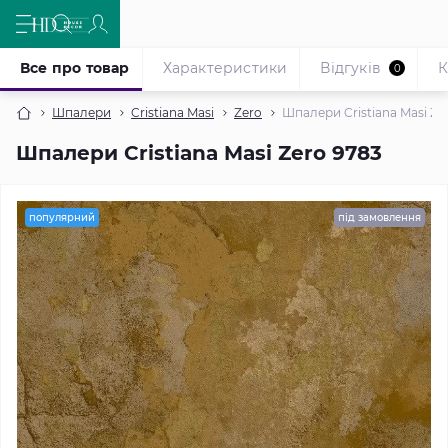
Все про товар
Характеристики
Відгуків
К
0
Шпалери
Cristiana Masi
Zero
Шпалери Cristiana Masi Ze
Шпалери Cristiana Masi Zero 9783
популярний
під замовлення