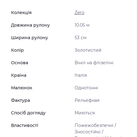
Колекція
Zero
Довжина рулону
10.05 м
Ширина рулону
53 см
Колір
Золотистий
Основа
Вініл на флізеліні
Країна
Італія
Малюнок
Однотонні
Фактура
Рельефная
Спосіб догляду
Миються
Властивості
Пожежобезпечні /
Зносостійкі /