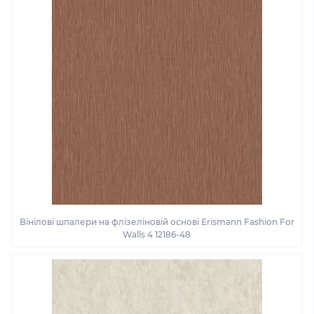
Вінілові шпалери на флізеліновій основі Erismann Fashion For
Walls 4 12186-48