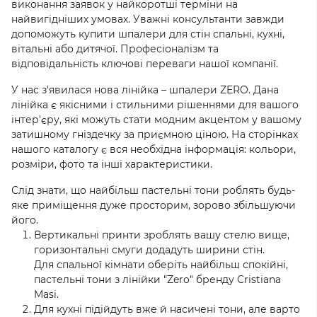
виконання заявок у найкоротші терміни на
найвигідніших умовах.
Уважні консультанти завжди
допоможуть купити шпалери для стін спальні, кухні,
вітальні або дитячої.
Професіоналізм та
відповідальність ключові переваги нашої компанії.
У нас з'явилася нова лінійка – шпалери ZERO.
Дана
лінійка є якісними і стильними рішеннями для вашого
інтер'єру, які можуть стати модним акцентом у вашому
затишному гніздечку за приємною ціною.
На сторінках
нашого каталогу є вся необхідна інформація: кольори,
розміри, фото та інші характеристики.
Слід знати, що найбільш пастельні тони роблять будь-
яке приміщення дуже просторим, зорово збільшуючи
його.
Вертикальні принти зроблять вашу стелю вище,
горизонтальні смуги додадуть ширини стін.
Для спальної кімнати оберіть найбільш спокійні,
пастельні тони з лінійки "Zero" бренду Cristiana
Masi.
Для кухні підійдуть вже й насичені тони, але варто