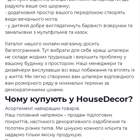
радують ваше око щоранку;
- додатковий простір вашого передпокою створять
види вечірнього міста;
- у дитячій добре виглядатимуть барвисті візерунки та
замальовки з мультфільмів та казок.
Каталог нашого онлайн магазину досить
багатогранний.
Тут вибрати для себе кращі шпалери
не складе жодних труднощів і вирішить проблему у
вашому будинку з простором.
Наші менеджери та
дизайнери вислухавши всі ваші побажання та втілять їх
у життя.
Ми легко створимо вам шпалери відповідного
вам розмірного ряду в мінімальні терміни за
демократичними цінами.
Чому купують у HouseDecor?
Асортимент найкращих товарів.
Наш головний напрямок – продаж підлогових
покриттів, настінного декоративного оздоблення та
полотен різних типів.
Ми цінуємо кожного клієнта та
надаємо тільки якісну продукцію.