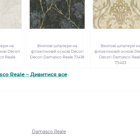
лери на
Вінілові шпалери на
Вінілові шпалери н
ові Decori
флізеліновій основі Decori
флізеліновій основі De
co Reale
Decori Damasco Reale 73418
Decori Damasco Real
73403
co Reale – Дивитися все
Damasco Reale