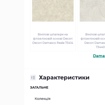
Вінілові шпалери на
Вінілові шпа
флізеліновій основі Decori
флізеліновій осн
Decori Damasco Reale 73414
Decori Damas
73440
Damas
Характеристики
ЗАГАЛЬНЕ
Колекція