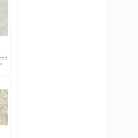
а
cori
e