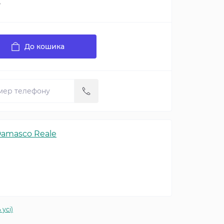
.
До кошика
amasco Reale
 усі)