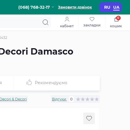
(068) 768-32-17
RU
UA
Замовити дзвінок
0
закладки
кабінет
кошик
3432
 Decori Damasco
я
Рекомендуємо
Decori & Decori
Відгуки:
0