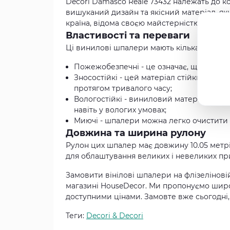
Decori Damasco Reale 73432 належать до ко
вишуканий дизайн та якісний матеріал, як
країна, відома своєю майстерністю та якіст
Властивості та переваги
Ці винилові шпалери мають кілька важлив
Пожежобезпечні - це означає, що вони 
Зносостійкі - цей матеріал стійкий до 
протягом тривалого часу;
Вологостійкі - виниловий матеріал не н
навіть у вологих умовах;
Миючі - шпалери можна легко очистити ві
Довжина та ширина рулону
Рулон цих шпалер має довжину 10.05 метрі
для облаштування великих і невеликих пр
Замовити вінілові шпалери на флізелінові
магазині HouseDecor. Ми пропонуємо широ
доступними цінами. Замовте вже сьогодні
Теги:
Decori & Decori