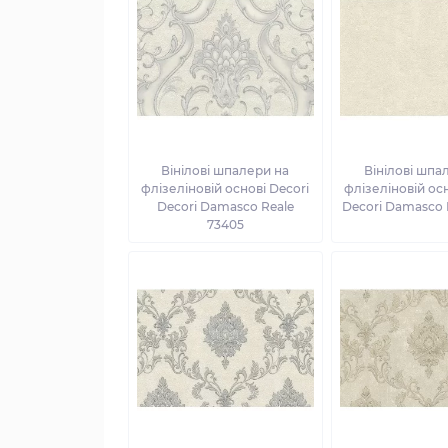
Вінілові шпалери на
Вінілові шпа
флізеліновій основі Decori
флізеліновій осн
Decori Damasco Reale
Decori Damasco 
73405