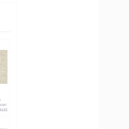
а
cori
3432