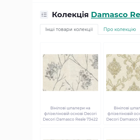
Колекція
Damasco Re
Інші товари колекції
Про колекцію
Вінілові шпалери на
Вінілові шпа
флізеліновій основі Decori
флізеліновій осн
Decori Damasco Reale 73422
Decori Damasco 