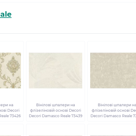
ale
лери на
Вінілові шпалери на
Вінілові шпалери н
ові Decori
флізеліновій основі Decori
флізеліновій основі De
Reale 73426
Decori Damasco Reale 73439
Decori Damasco Reale 7