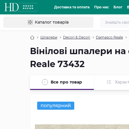
Доставка та оплата
Про нас
Блог
Каталог товарів
Шпалери
Decori & Decori
Damasco Reale
Вінілові шпалери на 
Reale 73432
Все про товар
Харак
популярний