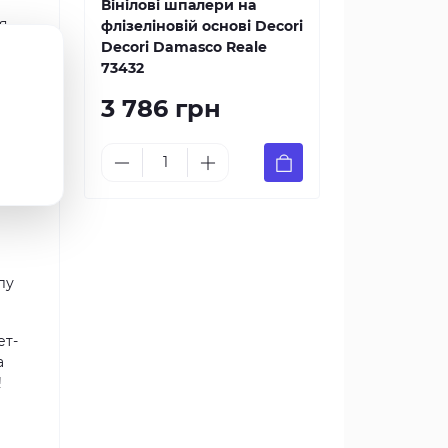
Вінілові шпалери на
я,
флізеліновій основі Decori
Decori Damasco Reale
73432
3 786 грн
ір
лу
ет-
а
!