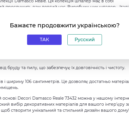
лекції Damasco Reale. Ця колекція шпалер має в собі
ий прослужить вам довгий час. Виробник цих шпалер - Італі
ю продукції.
Бажаєте продовжити українською?
их переваг:
не сприятимуть поширенню вогню у разі пожежі;
ТАК
Русский
подряпин і пошкоджень, тому ваш інтер'єр буде збережений
абирає вологу, що дозволяє йому зберегти свою форму і кол
д бруду та пилу, що забезпечує їх довговічність і чистоту.
в і ширину 106 сантиметрів. Це дозволяє достатньо матеріа
иміщень.
й основі Decori Damasco Reale 73432 можна у нашому інтерн
кий вибір декоративних матеріалів для вашого інтер'єру з
, щоб створити унікальний та стильний дизайн вашого дому