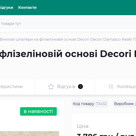
Відгуки
Контакти
Вінілові шпалери на флізеліновій основі Decori Decori Damasco Reale 7
флізеліновій основі Decori
теристики
Відгуків
Колекці
0
Код товару:
73432
Виробник:
в наявності
Ціна: