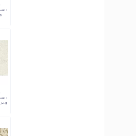
а
cori
e
а
cori
3411