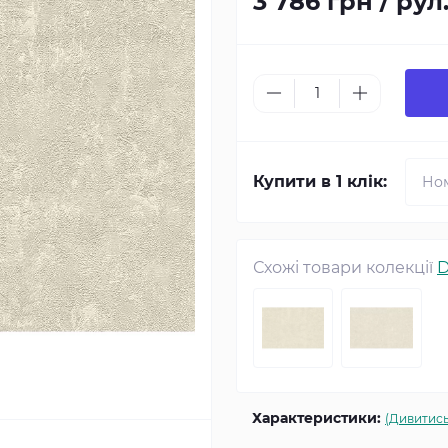
3 786 грн / рул
Купити в 1 клік:
Схожі товари колекції
D
Характеристики:
(Дивитись