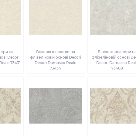
лери на
Вінілові шпалери на
Вінілові шпалери н
ові Decori
флізеліновій основі Decori
флізеліновій основі De
Reale 73431
Decori Damasco Reale
Decori Damasco Real
73434
73408