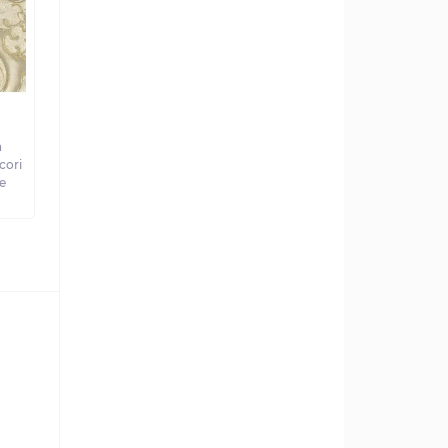
а
cori
e