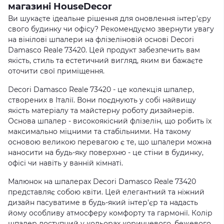
магазині HouseDecor
Ви шукаєте ідеальне рішення для оновлення інтер'єру
свого будинку чи офісу? Рекомендуємо звернути увагу
на вінілові шпалери на флізеліновій основі Decori
Damasco Reale 73420. Цей продукт забезпечить вам
якість, стиль та естетичний вигляд, яким ви бажаєте
оточити свої приміщення.
Decori Damasco Reale 73420 - це колекція шпалер,
створених в Італії. Вони поєднують у собі найвищу
якість матеріалу та майстерну роботу дизайнерів.
Основа шпалер - високоякісний флізелін, що робить їх
максимально міцними та стабільними. На такому
основою великою перевагою є те, що шпалери можна
наносити на будь-яку поверхню - це стіни в будинку,
офісі чи навіть у ванній кімнаті.
Малюнок на шпалерах Decori Damasco Reale 73420
представляє собою квіти. Цей елегантний та ніжний
дизайн пасуватиме в будь-який інтер'єр та надасть
йому особливу атмосферу комфорту та гармонії. Колір
шпалер доступний у кольорах коричневого, бежевого,