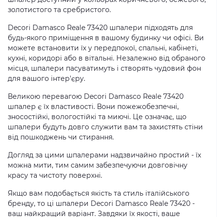
золотистого та сребристого.
Decori Damasco Reale 73420 шпалери підходять для
будь-якого приміщення в вашому будинку чи офісі. Ви
можете встановити їх у передпокої, спальні, кабінеті,
кухні, коридорі або в вітальні. Незалежно від обраного
місця, шпалери пасуватимуть і створять чудовий фон
для вашого інтер'єру.
Великою перевагою Decori Damasco Reale 73420
шпалер є їх властивості. Вони пожежобезпечні,
зносостійкі, вологостійкі та миючі. Це означає, що
шпалери будуть довго служити вам та захистять стіни
від пошкоджень чи стирання.
Догляд за цими шпалерами надзвичайно простий - їх
можна мити, тим самим забезпечуючи довговічну
красу та чистоту поверхні.
Якщо вам подобається якість та стиль італійського
бренду, то ці шпалери Decori Damasco Reale 73420 -
ваш найкращий варіант. Завдяки їх якості, ваше