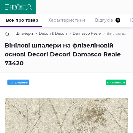
Все про товар
Характеристики
Відгуків
К
0
Шпалери
Decori & Decori
Damasco Reale
Вінілові шпал
Вінілові шпалери на флізеліновій
основі Decori Decori Damasco Reale
73420
популярний
в наявності