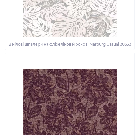
Вінілові шпалери на флізеліновій основі Marburg Casual 30533