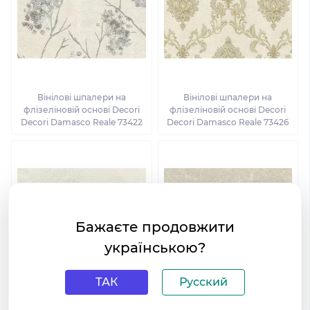
Вінілові шпалери на
Вінілові шпалери на
флізеліновій основі Decori
флізеліновій основі Decori
Decori Damasco Reale 73422
Decori Damasco Reale 73426
Бажаєте продовжити
українською?
ТАК
Русский
Вінілові шпалери на
Вінілові шпалери на
флізеліновій основі Decori
флізеліновій основі Decori