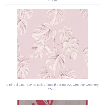
44828
Вінілові шпалери на флізеліновій основі A.S. Creation Greenery
37281-1