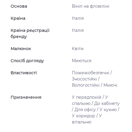
Основа
Вініл на флізеліні
Країна
Італія
Країна реєстрації
Італія
бренду
Малюнок
Квіти
Спосіб догляду
Миються
Властивості
Пожежобезпечні /
Зносостійкі /
Вологостійкі / Миючі
Призначення
У передпокій / У
спальню / До кабінету
/ Для офісу / У кухню /
У коридор / У
вітальню