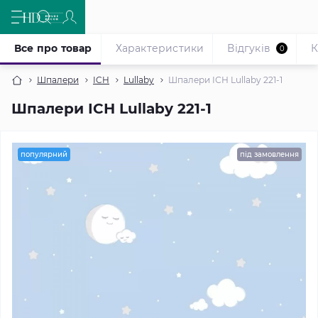
Все про товар
Характеристики
Відгуків
К
0
Шпалери
ICH
Lullaby
Шпалери ІСН Lullaby 221-1
Шпалери ІСН Lullaby 221-1
популярний
під замовлення