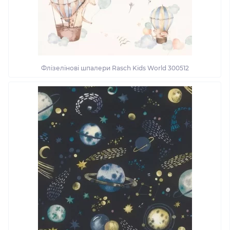
Флізелінові шпалери Rasch Kids World 300512