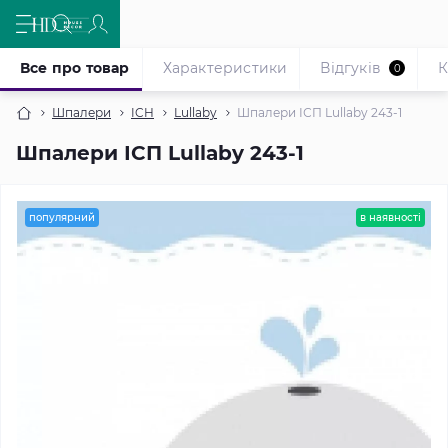
Все про товар
Характеристики
Відгуків
К
0
Шпалери
ICH
Lullaby
Шпалери ІСП Lullaby 243-1
Шпалери ІСП Lullaby 243-1
популярний
в наявності