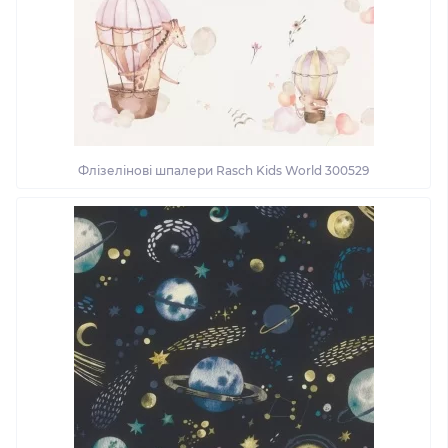
Флізелінові шпалери Rasch Kids World 300529