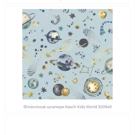
Флізелінові шпалери Rasch Kids World 300949