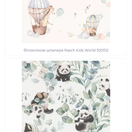
Флізелінові шпалери Rasch Kids World 300512