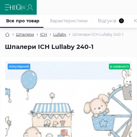
Все про товар
Характеристики
Відгуків
К
0
Шпалери
ICH
Lullaby
Шпалери ІСН Lullaby 240-1
Шпалери ІСН Lullaby 240-1
популярний
в наявності