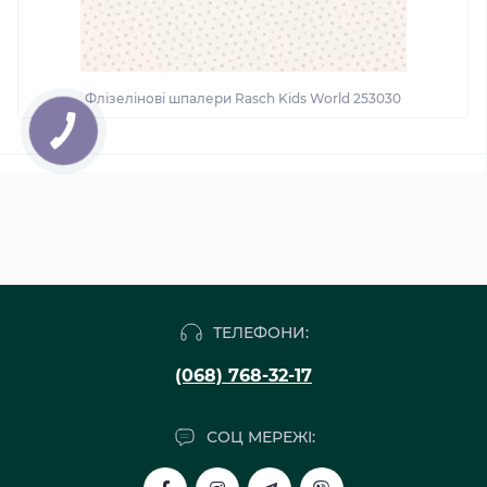
Флізелінові шпалери Rasch Kids World 253030
ТЕЛЕФОНИ:
(068) 768-32-17
СОЦ МЕРЕЖІ: