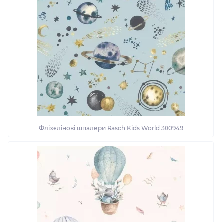
Флізелінові шпалери Rasch Kids World 300949