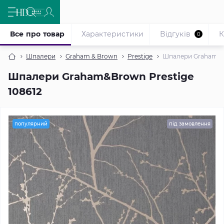
Все про товар
Характеристики
Відгуків
К
0
Шпалери
Graham & Brown
Prestige
Шпалери Graham&Br
Шпалери Graham&Brown Prestige
108612
популярний
під замовлення