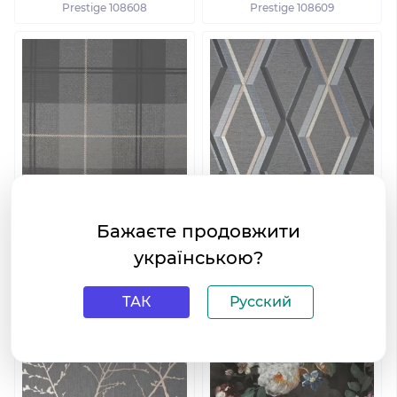
Prestige 108608
Prestige 108609
Шпалери Graham&Brown
Шпалери Graham&Brown
Бажаєте продовжити
Prestige 108610
Prestige 108611
українською?
ТАК
Русский