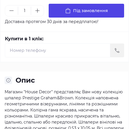
Під замовлення
Доставка протягом 30 днів за передплатою!
Купити в 1 клік:
Опис
Магазин "House Decor" представляє Вам нову колекцію
шпалер Prestige Graham&Brown.
Колекція наповнена
геометричними візерунками, лініями та розкішними
кольорами.
Колірна гама яскрава, насичена та
різноманітна. Шпалери красиво прикрасять вітальню,
їдальню, спальню або передпокій.
Шпалери вінілові на
флізеліновій основі, розміри: 0.53 х 10.05 м. Всі шпалери