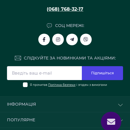
(068) 768-32-17
СОЦ МЕРЕЖІ:
СЛІДКУЙТЕ ЗА НОВИНКАМИ ТА АКЦІЯМИ:
Підпишіться
Я прочитав
Політика безпеки
і згоден з вимогами
ІНФОРМАЦІЯ
Про нас
ПОПУЛЯРНЕ
Доставка та оплата
Політика безпеки