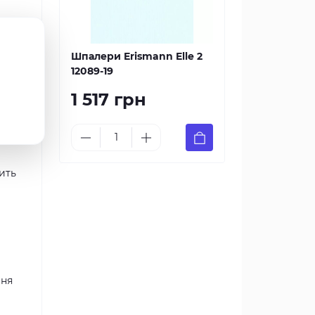
в
Шпалери Erismann Elle 2
ує до
12089-19
ті
1 517 грн
ить
ння