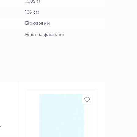
10.05 м
106 см
Бірюзовий
Вініл на флізеліні
и