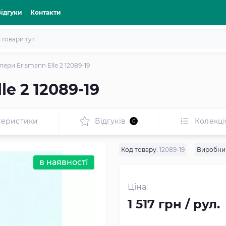
Відгуки
Контакти
ери Erismann Elle 2 12089-19
e 2 12089-19
теристики
Відгуків
Колекці
0
Код товару:
12089-19
Виробни
в наявності
Ціна:
1 517 грн / рул.