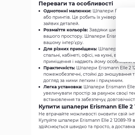
Переваги та особливості
Однотонні малюнки:
Шпалери Erismann E
або принтів. Це робить їх універсальним
зайвих деталей.
Розмаїття кольорів:
Завдяки широкій палі
вашого простору. Шпалери Erismann Elle 
вашому інтер'єру.
Для різних приміщень:
Шпалери Erismann
спальні, кабінеті, офісі, на кухні, в кор
приміщення і надають йому особливий ш
Практичність:
Шпалери Erismann Elle 2 1
пожежобезпечні, стойкі до зношування т
догляд за ними легким і приємним.
Легка установка:
Шпалери Erismann Elle 
увеличувати простір за рахунок своєї т
встановлення та забезпечує довговічніс
Купити шпалери Erismann Elle 2 
Не втрачайте можливості оновити свій ін
Купуйте шпалери Erismann Elle 2 12089-19
здійснюється швидко та просто, а доставка 