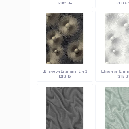
12089-14
12089-1
Шпалери Erismann Elle 2
Шпалери Erisma
12113-15
12113-3