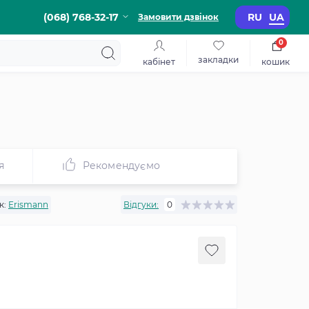
(068) 768-32-17
RU
UA
Замовити дзвінок
0
закладки
кабінет
кошик
я
Рекомендуємо
к:
Erismann
Відгуки:
0