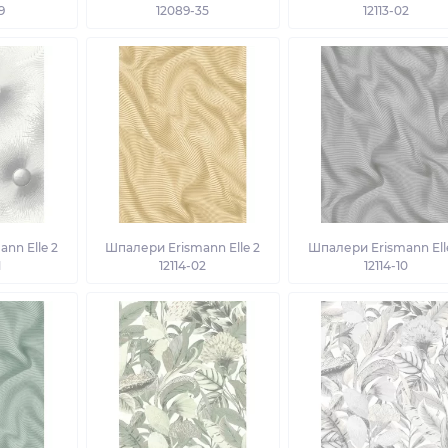
9
12089-35
12113-02
nn Elle 2
Шпалери Erismann Elle 2
Шпалери Erismann Ell
1
12114-02
12114-10