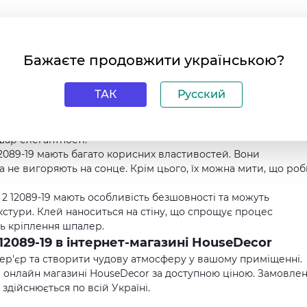
lle 2 12089-19 мають гладку поверхню без жодних візерункі
и для будь-якого інтер'єру, дозволяючи покрити стіни без
Бажаєте продовжити українською?
трі кольорів, ви зможете підібрати той, який ідеально пас
2 12089-19 у бірюзовому кольорі додають свіжості та легкос
ТАК
Русский
 Elle 2 12089-19 підходять для використання у передпокої,
идорі та в вітальні. Вони гармонійно доповнюють будь-яке
ар елегантності.
2089-19 мають багато корисних властивостей. Вони
а не вигоряють на сонце. Крім цього, їх можна мити, що роб
2 12089-19 мають особливість безшовності та можуть
екстури. Клей наноситься на стіну, що спрощує процес
ть кріплення шпалер.
12089-19 в інтернет-магазині HouseDecor
тер'єр та створити чудову атмосферу у вашому приміщенні.
 в онлайн магазині HouseDecor за доступною ціною. Замовле
здійснюється по всій Україні.