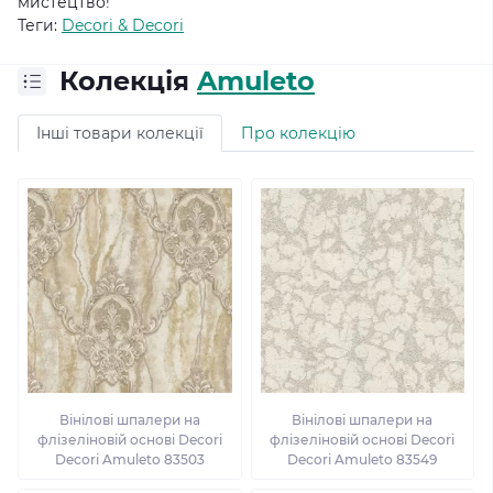
мистецтво!
Теги:
Decori & Decori
Колекція
Amuleto
Інші товари колекції
Про колекцію
Вінілові шпалери на
Вінілові шпалери на
флізеліновій основі Decori
флізеліновій основі Decori
Decori Amuleto 83503
Decori Amuleto 83549