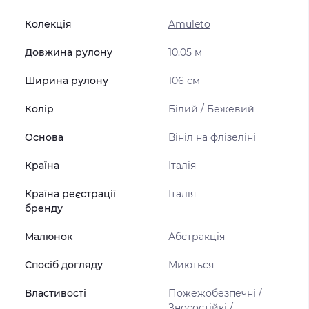
Колекція
Amuleto
Довжина рулону
10.05 м
Ширина рулону
106 см
Колір
Білий / Бежевий
Основа
Вініл на флізеліні
Країна
Італія
Країна реєстрації
Італія
бренду
Малюнок
Абстракція
Спосіб догляду
Миються
Властивості
Пожежобезпечні /
Зносостійкі /