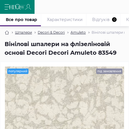
Все про товар
Характеристики
Відгуків
К
0
Шпалери
Decori & Decori
Amuleto
Вінілові шпалери на 
Вінілові шпалери на флізеліновій
основі Decori Decori Amuleto 83549
популярний
під замовлення