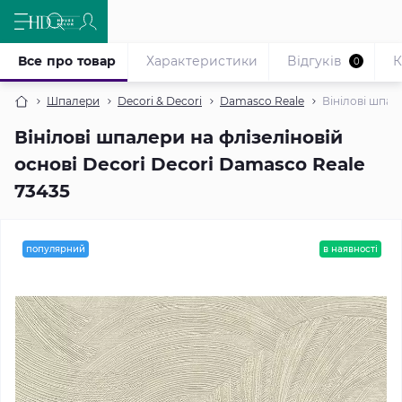
Все про товар
Характеристики
Відгуків
К
0
Шпалери
Decori & Decori
Damasco Reale
Вінілові шпал
Вінілові шпалери на флізеліновій
основі Decori Decori Damasco Reale
73435
популярний
в наявності