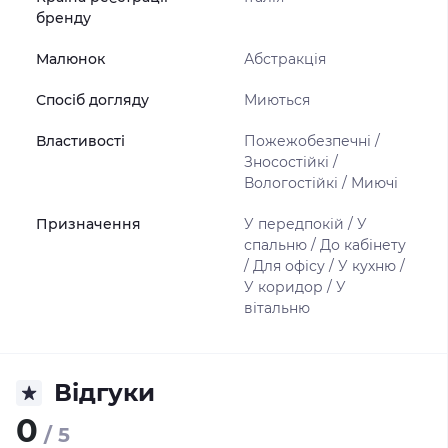
бренду
Малюнок
Абстракція
Спосіб догляду
Миються
Властивості
Пожежобезпечні /
Зносостійкі /
Вологостійкі / Миючі
Призначення
У передпокій / У
спальню / До кабінету
/ Для офісу / У кухню /
У коридор / У
вітальню
Відгуки
0
/ 5