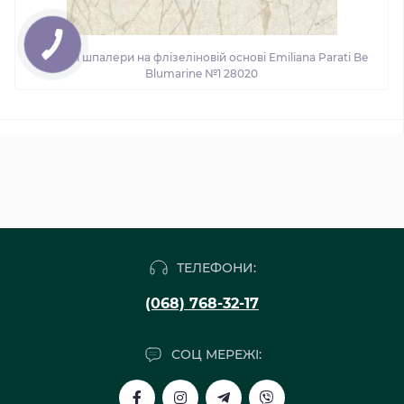
Вінілові шпалери на флізеліновій основі Emiliana Parati Be
Blumarine №1 28020
ТЕЛЕФОНИ:
(068) 768-32-17
СОЦ МЕРЕЖІ: