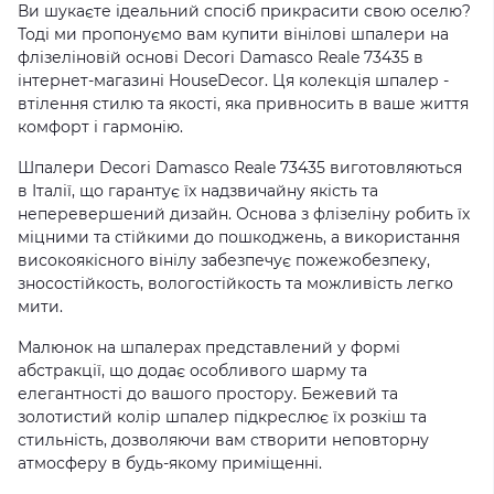
Ви шукаєте ідеальний спосіб прикрасити свою оселю?
Тоді ми пропонуємо вам купити вінілові шпалери на
флізеліновій основі Decori Damasco Reale 73435 в
інтернет-магазині HouseDecor. Ця колекція шпалер -
втілення стилю та якості, яка привносить в ваше життя
комфорт і гармонію.
Шпалери Decori Damasco Reale 73435 виготовляються
в Італії, що гарантує їх надзвичайну якість та
неперевершений дизайн. Основа з флізеліну робить їх
міцними та стійкими до пошкоджень, а використання
високоякісного вінілу забезпечує пожежобезпеку,
зносостійкость, вологостійкость та можливість легко
мити.
Малюнок на шпалерах представлений у формі
абстракції, що додає особливого шарму та
елегантності до вашого простору. Бежевий та
золотистий колір шпалер підкреслює їх розкіш та
стильність, дозволяючи вам створити неповторну
атмосферу в будь-якому приміщенні.