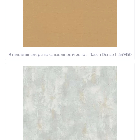
Вінілові шпалери на флізеліновій основі Rasch Denzo II 449150