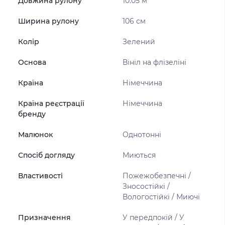
Довжина рулону
10.05 м
Ширина рулону
106 см
Колір
Зелений
Основа
Вініл на флізеліні
Країна
Німеччина
Країна реєстрації
Німеччина
бренду
Малюнок
Однотонні
Спосіб догляду
Миються
Властивості
Пожежобезпечні /
Зносостійкі /
Вологостійкі / Миючі
Призначення
У передпокій / У