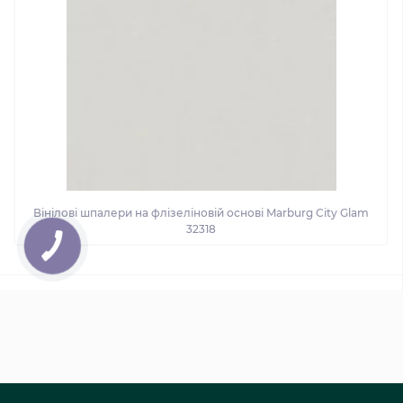
Вінілові шпалери на флізеліновій основі Marburg City Glam
32318