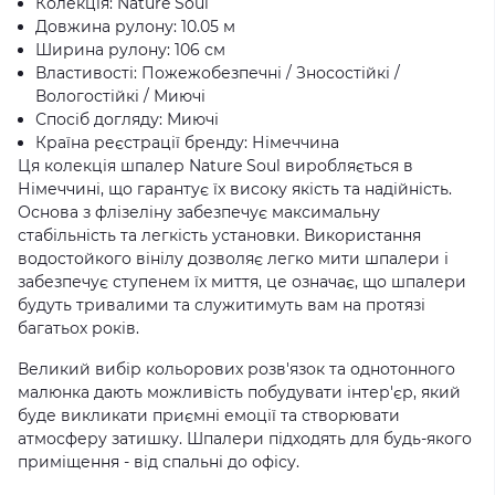
Колекція: Nature Soul
Довжина рулону: 10.05 м
Ширина рулону: 106 см
Властивості: Пожежобезпечні / Зносостійкі /
Вологостійкі / Миючі
Спосіб догляду: Миючі
Країна реєстрації бренду: Німеччина
Ця колекція шпалер Nature Soul виробляється в
Німеччині, що гарантує їх високу якість та надійність.
Основа з флізеліну забезпечує максимальну
стабільність та легкість установки. Використання
водостойкого вінілу дозволяє легко мити шпалери і
забезпечує ступенем їх миття, це означає, що шпалери
будуть тривалими та служитимуть вам на протязі
багатьох років.
Великий вибір кольорових розв'язок та однотонного
малюнка дають можливість побудувати інтер'єр, який
буде викликати приємні емоції та створювати
атмосферу затишку. Шпалери підходять для будь-якого
приміщення - від спальні до офісу.