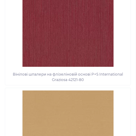
Вінілові шпалери на флізеліновій основі P+S International
Graziosa 42121-80