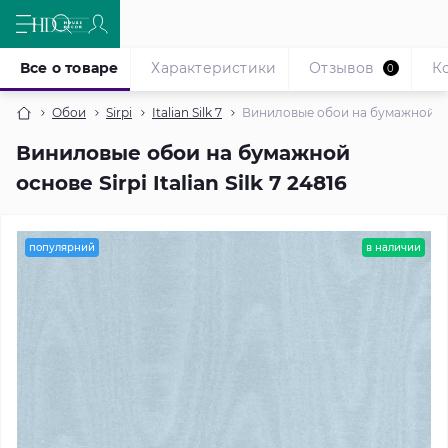
Все о товаре
Характеристики
Отзывов
К
0
Обои
Sirpi
Italian Silk 7
Виниловые обои на бумажной основ
Виниловые обои на бумажной
основе Sirpi Italian Silk 7 24816
популярний
в наличии