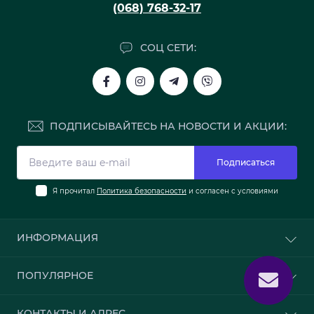
(068) 768-32-17
СОЦ СЕТИ:
ПОДПИСЫВАЙТЕСЬ НА НОВОСТИ И АКЦИИ:
Подписаться
Я прочитал
Политика безопасности
и согласен с условиями
ИНФОРМАЦИЯ
О нас
ПОПУЛЯРНОЕ
Доставка и оплата
Политика безопасности
Обои
КОНТАКТЫ И АДРЕС