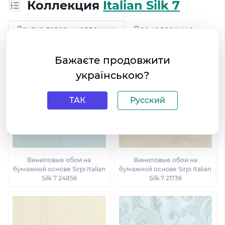
Коллекция
Italian Silk 7
Другие товары коллекции
Про коллекцию
Бажаєте продовжити
українською?
ТАК
Русский
Виниловые обои на
Виниловые обои на
бумажной основе Sirpi Italian
бумажной основе Sirpi Italian
Silk 7 24856
Silk 7 21736