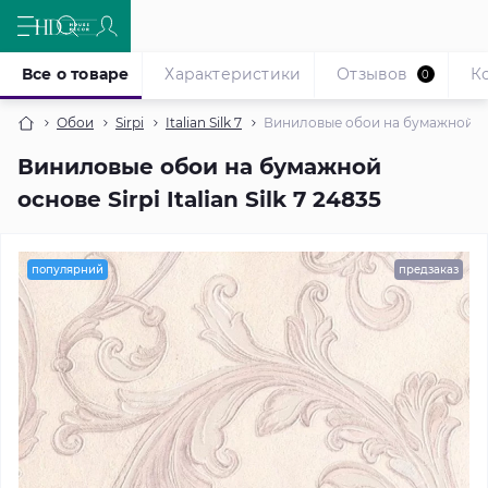
Все о товаре
Характеристики
Отзывов
К
0
Обои
Sirpi
Italian Silk 7
Виниловые обои на бумажной основ
Виниловые обои на бумажной
основе Sirpi Italian Silk 7 24835
популярний
предзаказ