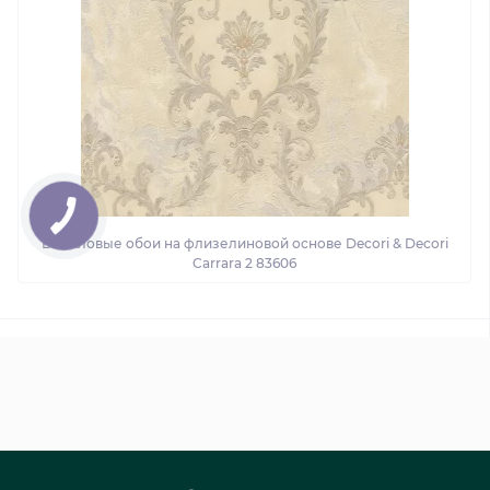
Виниловые обои на флизелиновой основе Decori & Decori
Carrara 2 83606