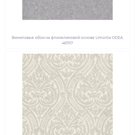
Виниловые обои на флизелиновой основе Limonta ODEA
46707