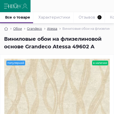
Все о товаре
Характеристики
Отзывов
К
0
Обои
Grandeco
Atessa
Виниловые обои на флизелиново
Виниловые обои на флизелиновой
основе Grandeco Atessa 49602 A
популярний
в наличии