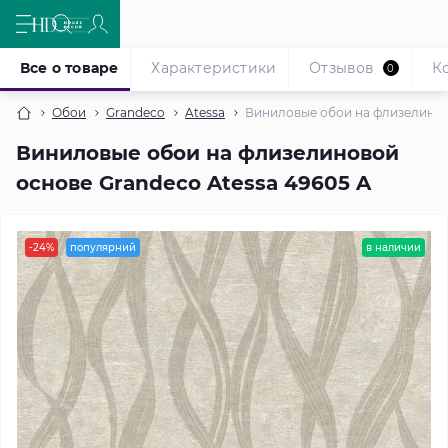
Все о товаре
Характеристики
Отзывов
К
0
Обои
Grandeco
Atessa
Виниловые обои на флизелиново
Виниловые обои на флизелиновой
основе Grandeco Atessa 49605 A
-24%
популярний
в наличии