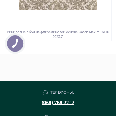
Виниловые обои на флизелиновой основе Rasch Maximum IX
902341
ТЕЛЕФОНЫ:
(068) 768-32-17