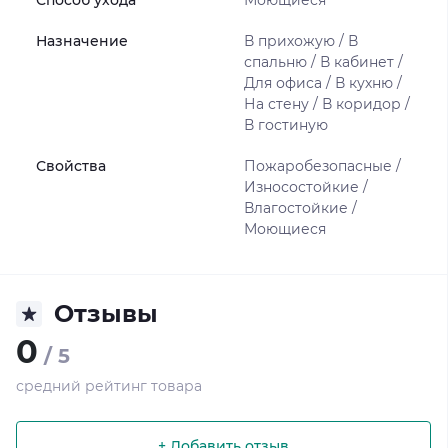
Способ ухода
Моющиеся
Назначение
В прихожую / В
спальню / В кабинет /
Для офиса / В кухню /
На стену / В коридор /
В гостиную
Свойства
Пожаробезопасные /
Износостойкие /
Влагостойкие /
Моющиеся
Отзывы
0
/ 5
средний рейтинг товара
+ Добавить отзыв