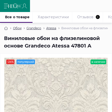
Все о товаре
Характеристики
Отзывов
К
0
Обои
Grandeco
Atessa
Виниловые обои на флизелиново
Виниловые обои на флизелиновой
основе Grandeco Atessa 47801 A
-24%
популярний
в наличии