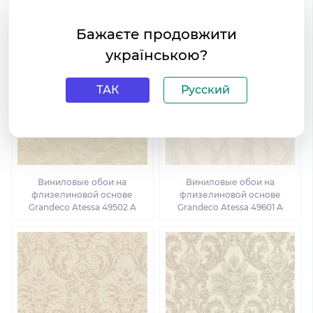
Другие товары коллекции
Про коллекцию
Бажаєте продовжити
українською?
ТАК
Русский
Виниловые обои на
Виниловые обои на
флизелиновой основе
флизелиновой основе
Grandeco Atessa 49502 A
Grandeco Atessa 49601 A