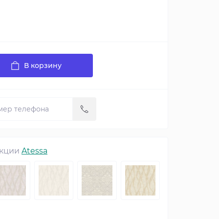
В корзину
екции
Atessa