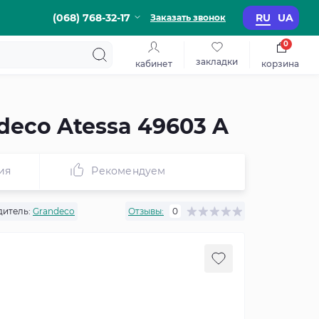
(068) 768-32-17
RU
UA
Заказать звонок
0
закладки
кабинет
корзина
eco Atessa 49603 A
ия
Рекомендуем
итель:
Grandeco
Отзывы:
0