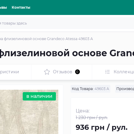
ывы
Контакты
а флизелиновой основе Grandeco Atessa 49603 A
флизелиновой основе Grand
еристики
Отзывов
Коллекц
0
Код Товара:
49603 A
Производ
в наличии
Цена:
1 230 грн / рул.
936 грн / рул.