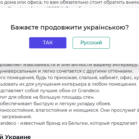
 дома или офиса, то вам обязательно стоит обратить вни
е Grandeco Atessa 49603 A. Эти обои сделают ваше
 обои на флизелиновой основе Grandeco At
Бажаєте продовжити українською?
йские товары всегда отличались высоким качеством, и эти 
ТАК
Русский
ова делает эти обои особенно прочными и устойчивыми к
добавляет изысканности и элегантности вашему интерьеру.
универсальным и легко сочетается с другими оттенками.
о помещения, будь то прихожая, спальня, кабинет, офис, ку
льзовать их для улучшения интерьера в любом помещении.
едставляет собой лучшие обои от Grandeco.
атит для обоев на большую площадь стен.
обеспечивает быструю и легкую укладку обоев.
 износостойкие, влагостойкие и моющиеся. Они прослужат 
т загрязнений.
randeco - известный бренд из Бельгии, который предлагает
ей Украине