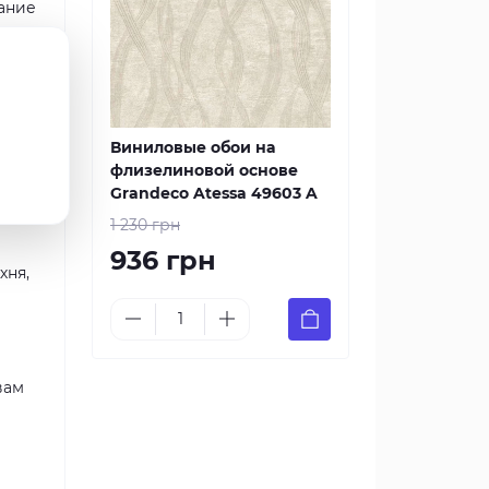
мание
essa
обои
Виниловые обои на
флизелиновой основе
Grandeco Atessa 49603 A
1 230 грн
936 грн
хня,
вам