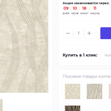
Акция заканчивается через:
09
:
10
:
18
:
10
дней
часов
минут
секунд
Купить в 1 клик:
Похожие товары колл