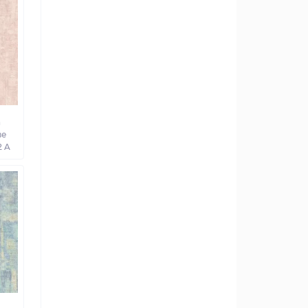
а
ве
2 A