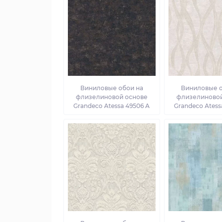
Виниловые обои на
Виниловые о
флизелиновой основе
флизелиновой
Grandeco Atessa 49506 A
Grandeco Atess