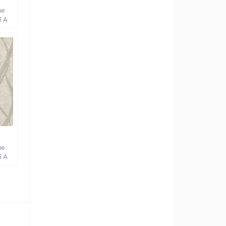
а
ве
3 A
а
ве
5 A