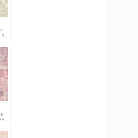
а
ве
3 A
а
ве
2 A