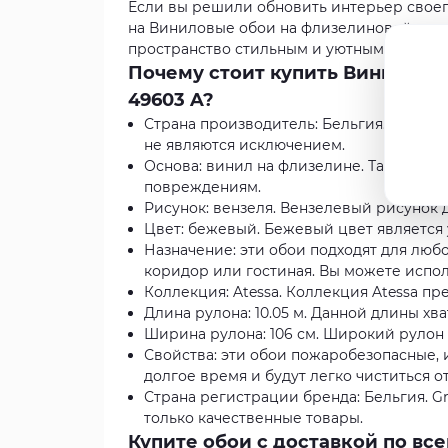
Если вы решили обновить интерьер своего
на Виниловые обои на флизелиновой основ
пространство стильным и уютным.
Почему стоит купить Виниловые
49603 A?
Страна производитель: Бельгия. Бельги
не являются исключением.
Основа: винил на флизелине. Такая осн
повреждениям.
Рисунок: вензеля. Вензелевый рисунок 
Цвет: бежевый. Бежевый цвет является 
Назначение: эти обои подходят для любог
коридор или гостиная. Вы можете испо
Коллекция: Atessa. Коллекция Atessa пр
Длина рулона: 10.05 м. Данной длины хв
Ширина рулона: 106 см. Широкий рулон 
Свойства: эти обои пожаробезопасные,
долгое время и будут легко чиститься о
Страна регистрации бренда: Бельгия. G
только качественные товары.
Купите обои с доставкой по вс