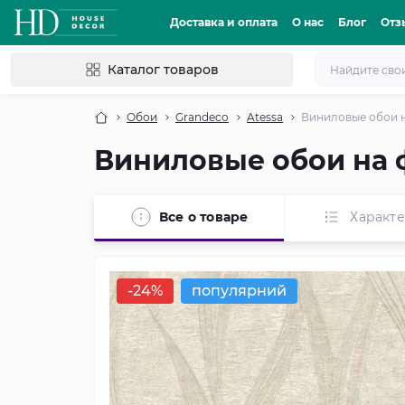
Доставка и оплата
О нас
Блог
Отз
Каталог товаров
Обои
Grandeco
Atessa
Виниловые обои н
Виниловые обои на 
Все о товаре
Характ
-24%
популярний