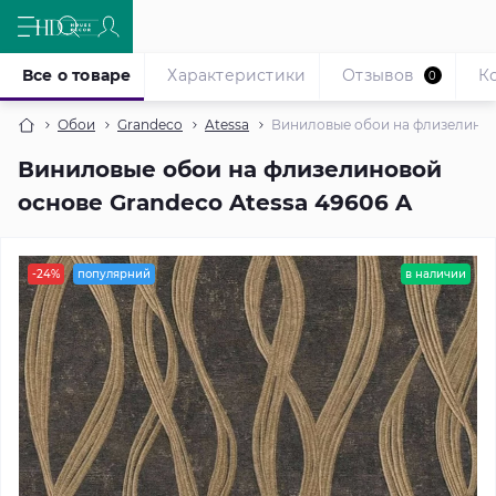
Все о товаре
Характеристики
Отзывов
К
0
Обои
Grandeco
Atessa
Виниловые обои на флизелиново
Виниловые обои на флизелиновой
основе Grandeco Atessa 49606 A
-24%
популярний
в наличии