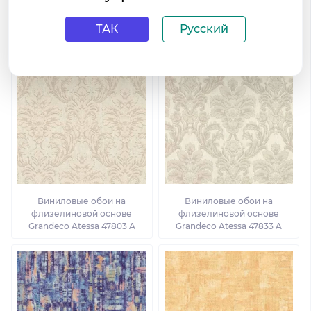
Виниловые обои на
Виниловые обои на
флизелиновой основе
флизелиновой основе
ТАК
Русский
Grandeco Atessa 49502 A
Grandeco Atessa 49601 A
Виниловые обои на
Виниловые обои на
флизелиновой основе
флизелиновой основе
Grandeco Atessa 47803 A
Grandeco Atessa 47833 A