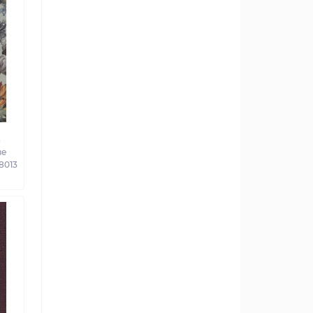
а
ве
58013