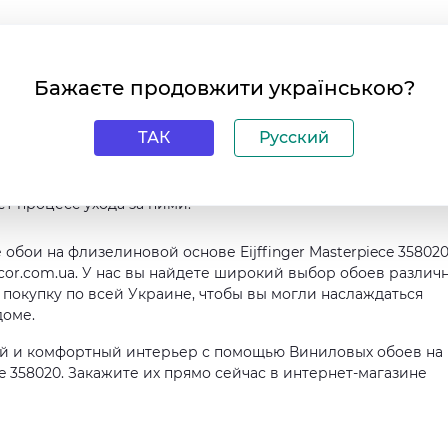
тойкие / Влагостойкие / Моющиеся
Бажаєте продовжити українською?
ijffinger Masterpiece 358020 имеют множество преимущест
 вашего интерьера. Во-первых, они пожаробезопасные, что
ТАК
Русский
или офисе. Во-вторых, эти обои износостойкие, что позвол
гое время. В-третьих, они влагостойкие, поэтому могут
шенной влажностью, таких как ванная комната или кухня.
ет процесс ухода за ними.
бои на флизелиновой основе Eijffinger Masterpiece 35802
cor.com.ua. У нас вы найдете широкий выбор обоев различ
покупку по всей Украине, чтобы вы могли наслаждаться
доме.
ый и комфортный интерьер с помощью Виниловых обоев на
ce 358020. Закажите их прямо сейчас в интернет-магазине