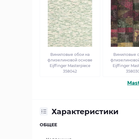
Виниловые обои на
Виниловые о
флизелиновой основе
флизелиновой
Eijffinger Masterpiece
Eijffinger Mas
358042
35803
Mast
Характеристики
ОБЩЕЕ