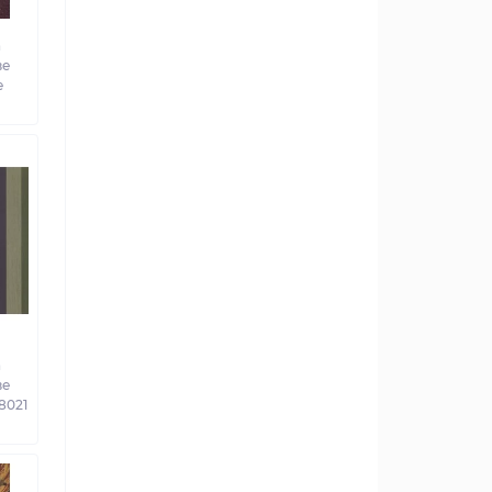
а
ве
e
а
ве
58021