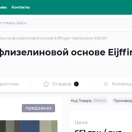
ывы
Контакты
ои на флизелиновой основе Eijffinger Masterpiece 358020
лизелиновой основе Eijffi
еристики
Отзывов
Коллекц
0
Код Товара:
358020
Производ
предзаказ
Цена: