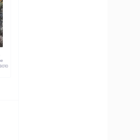
а
ве
58010