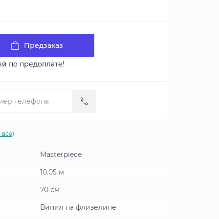
Предзаказ
ей по предоплате!
 все)
Masterpiece
10.05 м
70 см
Винил на флизелине