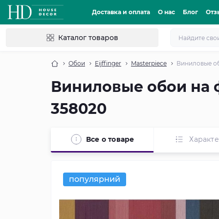
Доставка и оплата
О нас
Блог
Отз
Каталог товаров
Обои
Eijffinger
Masterpiece
Виниловые об
Виниловые обои на ф
358020
Все о товаре
Характ
популярний