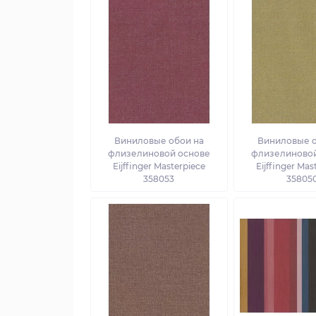
Виниловые обои на
Виниловые о
флизелиновой основе
флизелиновой
Eijffinger Masterpiece
Eijffinger Mas
358053
35805