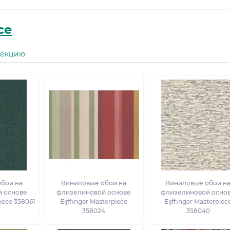
ce
лекцию
бои на
Виниловые обои на
Виниловые обои н
 основе
флизелиновой основе
флизелиновой осно
piece 358061
Eijffinger Masterpiece
Eijffinger Masterpiec
358024
358040