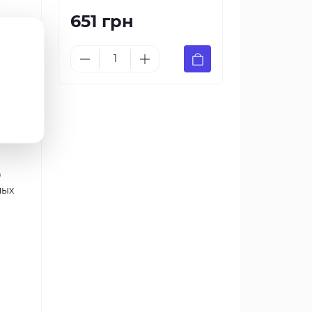
651 грн
в,
яет
0
ных