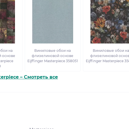
бои на
Виниловые обои на
Виниловые обои н
 основе
флизелиновой основе
флизелиновой осно
terpiece
Eijffinger Masterpiece 358051
Eijffinger Masterpiece 3
0
erpiece – Смотреть все