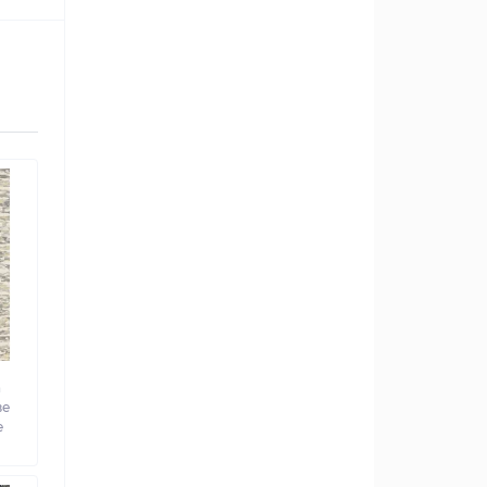
а
ве
e