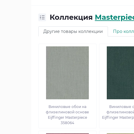
Коллекция
Masterpie
Другие товары коллекции
Про кол
Виниловые обои на
Виниловые о
флизелиновой основе
флизелиновой
Eijffinger Masterpiece
Eijffinger Master
358064