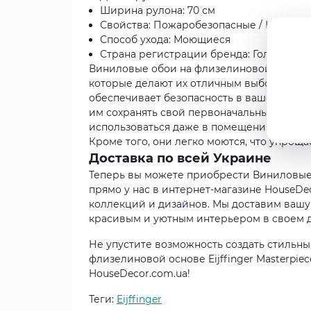
Ширина рулона: 70 см
Свойства: Пожаробезопасные / Износос
Способ ухода: Моющиеся
Страна регистрации бренда: Голландия
Виниловые обои на флизелиновой основе E
которые делают их отличным выбором для
обеспечивает безопасность в вашем доме 
им сохранять свой первоначальный вид дол
использоваться даже в помещениях с повы
Кроме того, они легко моются, что упроща
Доставка по всей Украине
Теперь вы можете приобрести Виниловые о
прямо у нас в интернет-магазине HouseDe
коллекций и дизайнов. Мы доставим вашу 
красивым и уютным интерьером в своем 
Не упустите возможность создать стильн
флизелиновой основе Eijffinger Masterpie
HouseDecor.com.ua!
Теги:
Eijffinger