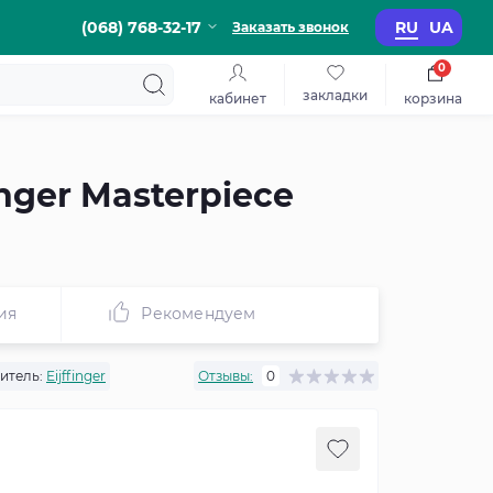
(068) 768-32-17
RU
UA
Заказать звонок
0
закладки
кабинет
корзина
nger Masterpiece
ия
Рекомендуем
итель:
Eijffinger
Отзывы:
0