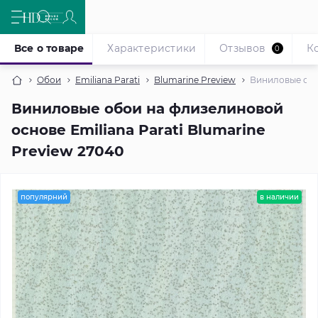
Все о товаре
Характеристики
Отзывов
К
0
Обои
Emiliana Parati
Blumarine Preview
Виниловые обои
Виниловые обои на флизелиновой
основе Emiliana Parati Blumarine
Preview 27040
популярний
в наличии