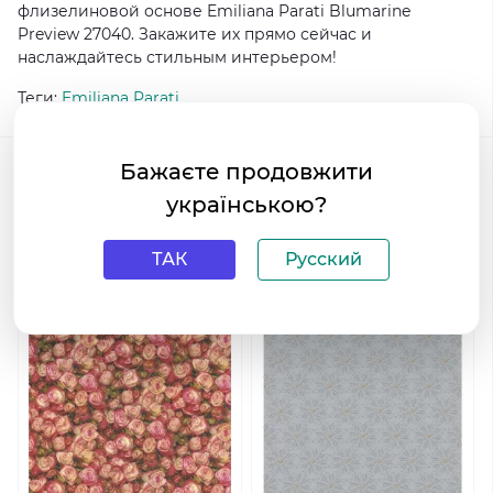
флизелиновой основе Emiliana Parati Blumarine
Preview 27040. Закажите их прямо сейчас и
наслаждайтесь стильным интерьером!
Теги:
Emiliana Parati
Коллекция
Blumarine
Бажаєте продовжити
Preview
українською?
Другие товары коллекции
Про коллекцию
ТАК
Русский