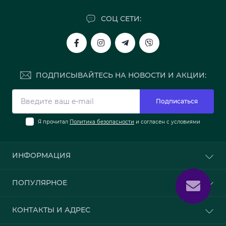
СОЦ СЕТИ:
ПОДПИСЫВАЙТЕСЬ НА НОВОСТИ И АКЦИИ:
Подписаться
Я прочитал
Политика безопасности
и согласен с условиями
ИНФОРМАЦИЯ
О нас
ПОПУЛЯРНОЕ
Доставка и оплата
Политика безопасности
Обои
КОНТАКТЫ И АДРЕС
Связаться с нами
Клей для обоев
Карта сайта