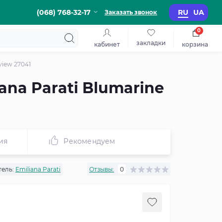
(068) 768-32-17
RU
UA
Заказать звонок
0
закладки
кабинет
корзина
view 27041
na Parati Blumarine
ия
Рекомендуем
ель:
Emiliana Parati
Отзывы:
0