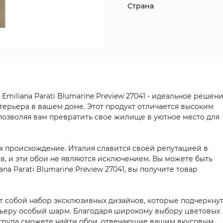
Страна
miliana Parati Blumarine Preview 27041 - идеальное решен
терьера в вашем доме. Этот продукт отличается высоким
позволяя вам превратить свое жилище в уютное место для
х происхождение. Италия славится своей репутацией в
в, и эти обои не являются исключением. Вы можете быть
a Parati Blumarine Preview 27041, вы получите товар
т собой набор эксклюзивных дизайнов, которые подчеркну
рьеру особый шарм. Благодаря широкому выбору цветовых
труда сможете найти обои, отвечающие вашим вкусовым