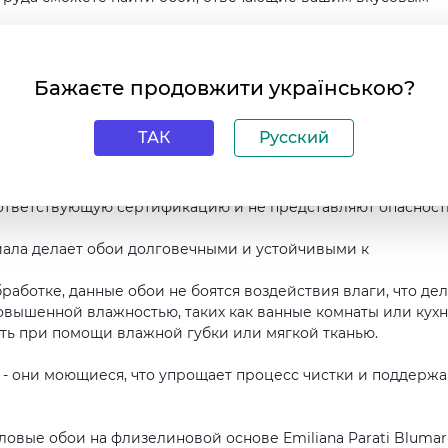
о позволяет легко покрыть большую площадь без необходимо
 рулона 70 см упрощает процесс монтажа и экономит ваш
Бажаєте продовжити українською?
ТАК
Русский
вой основе Emiliana Parati Blumarine Preview 27041 также
оответствующую сертификацию и не представляют опасност
иала делает обои долговечными и устойчивыми к
работке, данные обои не боятся воздействия влаги, что де
вышенной влажностью, таких как ванные комнаты или кухн
ить при помощи влажной губки или мягкой тканью.
 - они моющиеся, что упрощает процесс чистки и поддерж
вые обои на флизелиновой основе Emiliana Parati Blumar