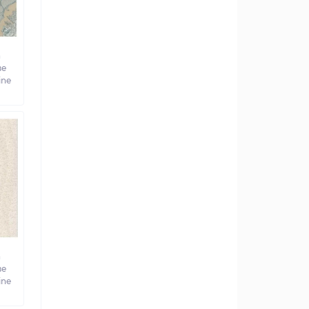
а
ве
ine
а
ве
ine