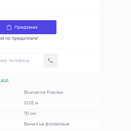
Предзаказ
ей по предоплате!
 все)
Blumarine Preview
10.05 м
70 см
Винил на флизелине