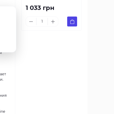
1 033 грн
сти
е
и
лает
и.
ания
ine