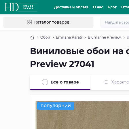
Доставка и оплата
О нас
Блог
Отз
Каталог товаров
Обои
Emiliana Parati
Blumarine Preview
В
Виниловые обои на ф
Preview 27041
Все о товаре
Характ
популярний