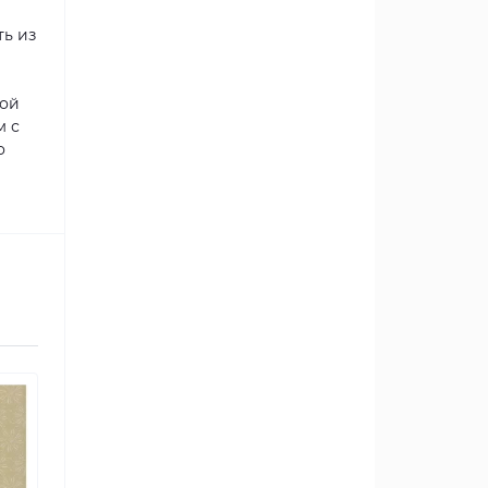
ть из
вой
м с
о