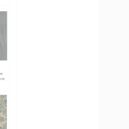
а
ве
ine