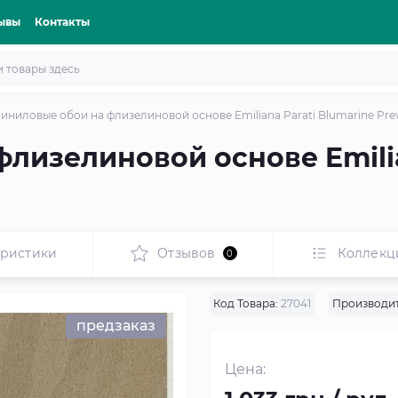
ывы
Контакты
иниловые обои на флизелиновой основе Emiliana Parati Blumarine Pre
лизелиновой основе Emilia
еристики
Отзывов
Коллекц
0
Код Товара:
27041
Производит
предзаказ
Цена: