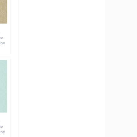
а
ве
ine
а
ве
ine