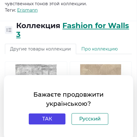
чувственных тонов этой коллекции.
Теги:
Erismann
Коллекция
Fashion for Walls
3
Другие товары коллекции
Про коллекцию
Бажаєте продовжити
українською?
ТАК
Русский
Виниловые обои на
Виниловые обои на
флизелиновой основе
флизелиновой основе