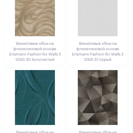
Виниловые обои на
Виниловые обои на
флизелиновой основе
флизелиновой основе
Erismann Fashion for Walls 3
Erismann Fashion for Walls 3
12100-30 Золотистый
12103-31 Серый
Виниловые обои на
Виниловые обои на