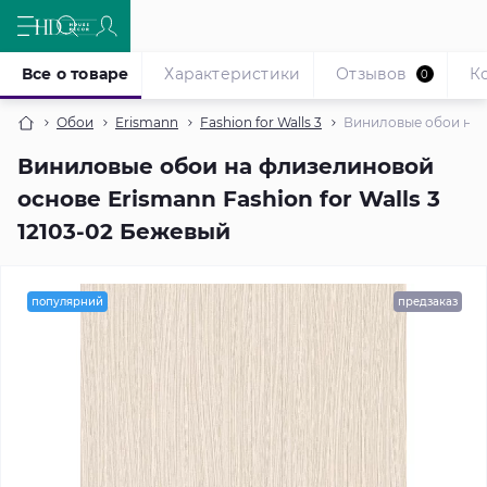
Все о товаре
Характеристики
Отзывов
К
0
Обои
Erismann
Fashion for Walls 3
Виниловые обои на ф
Виниловые обои на флизелиновой
основе Erismann Fashion for Walls 3
12103-02 Бежевый
популярний
предзаказ