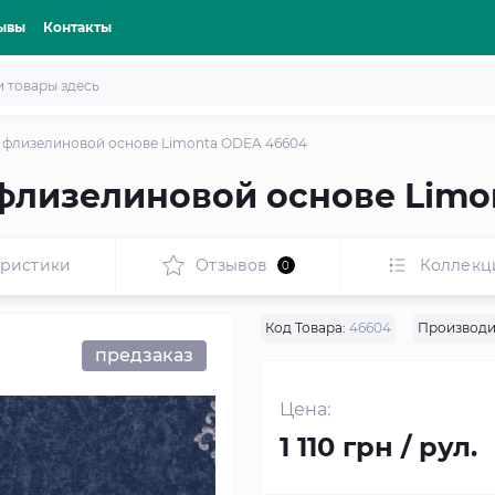
ывы
Контакты
 флизелиновой основе Limonta ODEA 46604
флизелиновой основе Limo
еристики
Отзывов
Коллекц
0
Код Товара:
46604
Производи
предзаказ
Цена:
1 110 грн / рул.