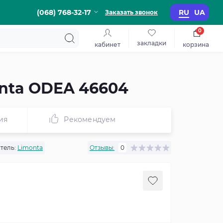
(068) 768-32-17
RU
UA
Заказать звонок
0
закладки
кабинет
корзина
nta ODEA 46604
ия
Рекомендуем
тель:
Limonta
Отзывы:
0