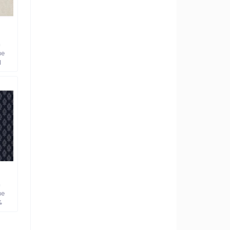
а
ве
1
а
ве
4