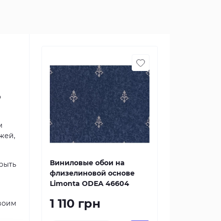
о
м
жей,
Виниловые обои на
крыть
флизелиновой основе
Limonta ODEA 46604
1 110 грн
своим