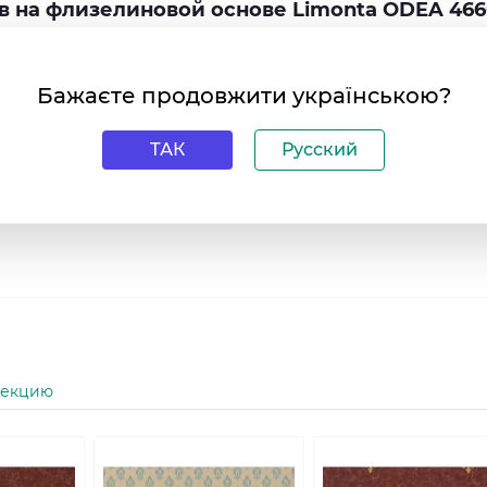
 на флизелиновой основе Limonta ODEA 466
ых помещениях
Бажаєте продовжити українською?
о покрыть стены
агостойкие и моющиеся
ТАК
Русский
om.ua вы можете купить виниловые обои на флизелиновой
ене. Мы предлагаем доставку по всей Украине, чтобы вы 
стите возможность преобразить свое жилище с помощью
лекцию