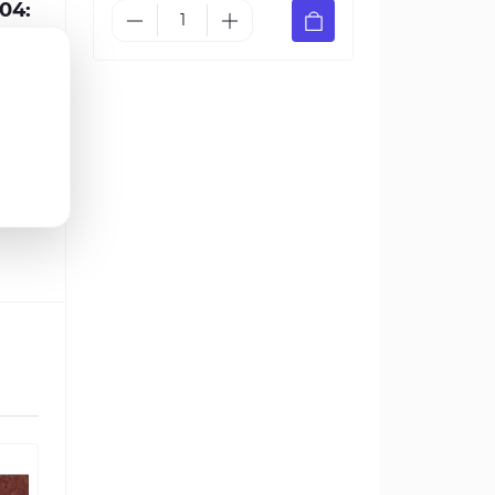
04:
могли