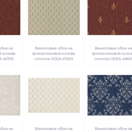
бои на
Виниловые обои на
Виниловые обои н
 основе
флизелиновой основе
флизелиновой осно
A 46705
Limonta ODEA 47003
Limonta ODEA 4660
бои на
Виниловые обои на
Виниловые обои н