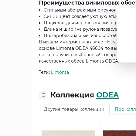
Преимущества виниловых обоев
Стильный абстрактный рисунок
Синий цвет создает уютную атмосферу
Подходят для использования в различн
Длина и ширина рулона позволяют легк
Пожаробезопасные, износостойкие, вл
В нашем интернет-магазине HouseDecor.c
основе Limonta ODEA 46604 по выгодной ц
легко получить выбранный товар. Не упу
качественных обоев Limonta ODEA!
Теги:
Limonta
Коллекция
ODEA
Другие товары коллекции
Про кол