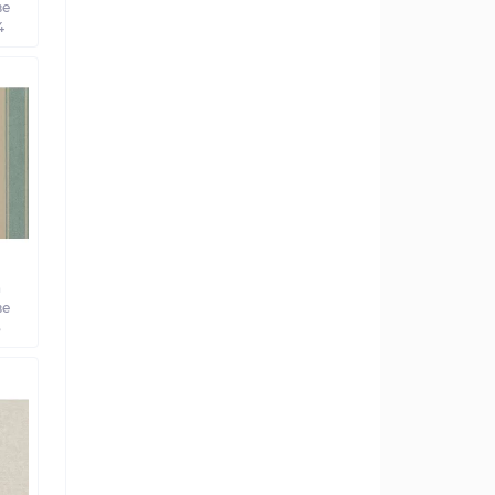
ве
4
а
ве
3