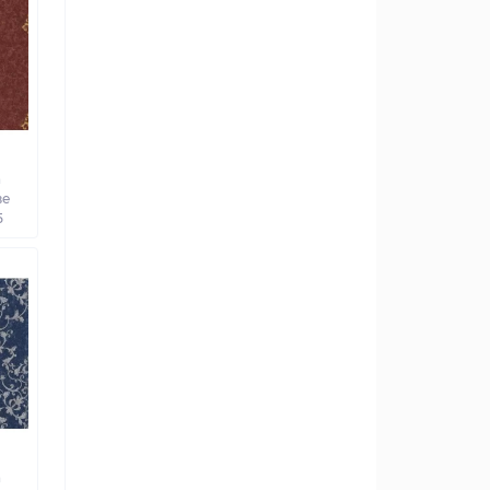
а
ве
5
а