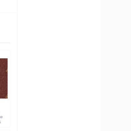
а
ве
5