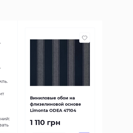
т
т
иль.
ит
Виниловые обои на
флизелиновой основе
Limonta ODEA 47104
ний:
1 110 грн
вать