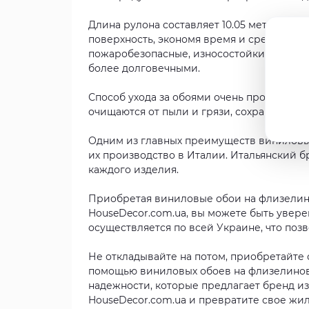
Длина рулона составляет 10.05 метра, а ш
поверхность, экономя время и средства. 
пожаробезопасные, износостойкие, влагос
более долговечными.
Способ ухода за обоями очень прост: дост
очищаются от пыли и грязи, сохраняя сво
Одним из главных преимуществ виниловых
их производство в Италии. Итальянский б
каждого изделия.
Приобретая виниловые обои на флизелино
HouseDecor.com.ua, вы можете быть увере
осуществляется по всей Украине, что поз
Не откладывайте на потом, приобретайте 
помощью виниловых обоев на флизелиново
надежности, которые предлагает бренд из
HouseDecor.com.ua и превратите свое жил