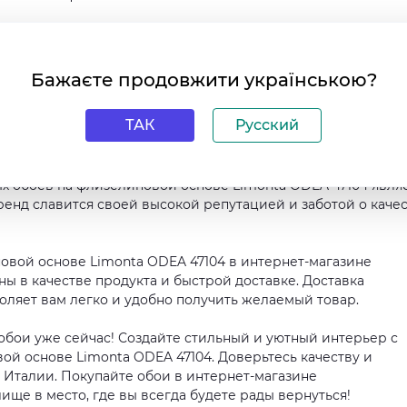
ирина - 53 сантиметра. Это позволяет легко покрыть всю ну
Обои имеют несколько полезных свойств: они
тойкие и моющиеся. Это облегчает уход за ними и делает и
Бажаєте продовжити українською?
ТАК
Русский
аточно протереть их влажной губкой или тряпкой. Они быст
ю привлекательность на протяжении долгого времени.
 обоев на флизелиновой основе Limonta ODEA 47104 явля
ренд славится своей высокой репутацией и заботой о каче
вой основе Limonta ODEA 47104 в интернет-магазине
ны в качестве продукта и быстрой доставке. Доставка
воляет вам легко и удобно получить желаемый товар.
обои уже сейчас! Создайте стильный и уютный интерьер с
й основе Limonta ODEA 47104. Доверьтесь качеству и
 Италии. Покупайте обои в интернет-магазине
ище в место, где вы всегда будете рады вернуться!