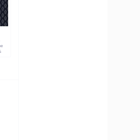
а
ве
4