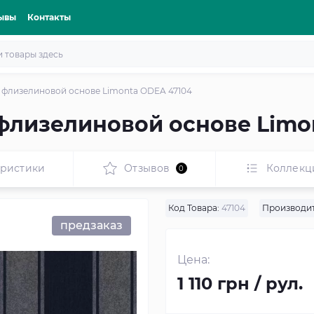
ывы
Контакты
 флизелиновой основе Limonta ODEA 47104
флизелиновой основе Limo
еристики
Отзывов
Коллекц
0
Код Товара:
47104
Производит
предзаказ
Цена:
1 110 грн / рул.