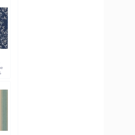
а
ве
4