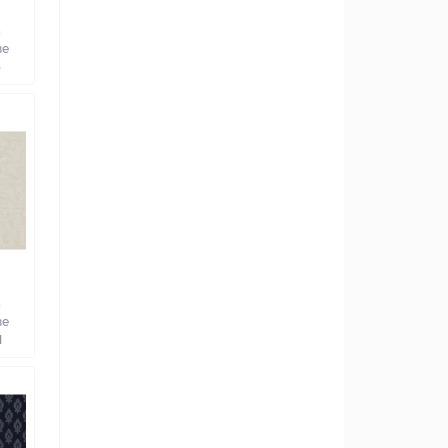
а
ве
3
а
ве
1