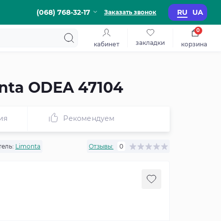
(068) 768-32-17
RU
UA
Заказать звонок
0
закладки
кабинет
корзина
nta ODEA 47104
ия
Рекомендуем
ель:
Limonta
Отзывы:
0