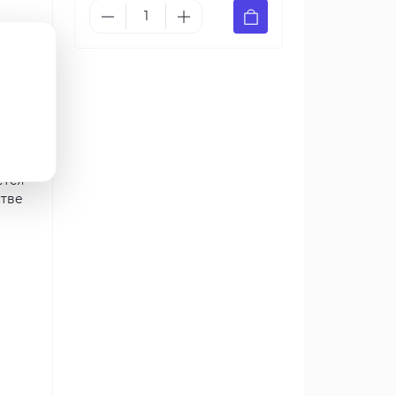
жную
х
ро
ется
стве