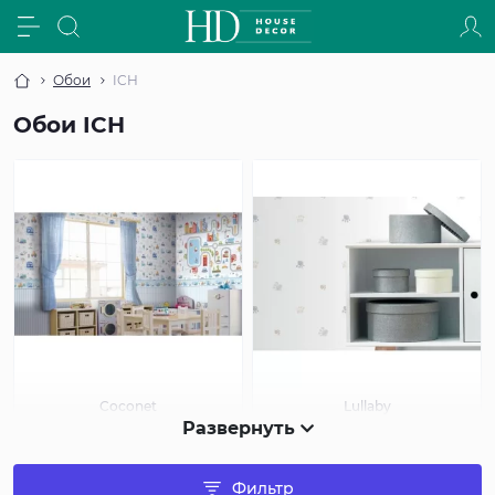
Обои
ICH
Обои ICH
Coconet
Lullaby
Развернуть
Фильтр