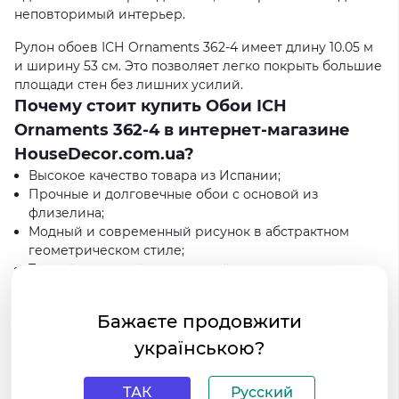
неповторимый интерьер.
Рулон обоев ІСН Ornaments 362-4 имеет длину 10.05 м
и ширину 53 см. Это позволяет легко покрыть большие
площади стен без лишних усилий.
Почему стоит купить Обои ІСН
Ornaments 362-4 в интернет-магазине
HouseDecor.com.ua?
Высокое качество товара из Испании;
Прочные и долговечные обои с основой из
флизелина;
Модный и современный рисунок в абстрактном
геометрическом стиле;
Теплый и уютный коричневый цвет;
Подходят для разных помещений и стилей
интерьера;
Бажаєте продовжити
Доставка по всей Украине;
Быстрая и надежная доставка от HouseDecor.com.ua.
українською?
Не упустите возможность придать вашему интерьеру
особый шарм с помощью Обоев ІСН Ornaments 362-4.
ТАК
Русский