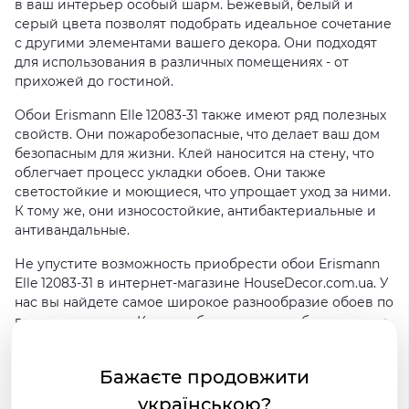
в ваш интерьер особый шарм. Бежевый, белый и
серый цвета позволят подобрать идеальное сочетание
с другими элементами вашего декора. Они подходят
для использования в различных помещениях - от
прихожей до гостиной.
Обои Erismann Elle 12083-31 также имеют ряд полезных
свойств. Они пожаробезопасные, что делает ваш дом
безопасным для жизни. Клей наносится на стену, что
облегчает процесс укладки обоев. Они также
светостойкие и моющиеся, что упрощает уход за ними.
К тому же, они износостойкие, антибактериальные и
антивандальные.
Не упустите возможность приобрести обои Erismann
Elle 12083-31 в интернет-магазине HouseDecor.com.ua. У
нас вы найдете самое широкое разнообразие обоев по
выгодным ценам. Купить обои просто - добавьте товар
в корзину и оформите заказ. Мы осуществляем
доставку по всей Украине, чтобы вы могли
Бажаєте продовжити
наслаждаться красивыми стенами в своем доме.
українською?