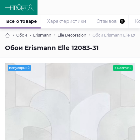
Все о товаре
Характеристики
Отзывов
К
0
Обои
Erismann
Elle Decoration
Обои Erismann Elle 1208
Обои Erismann Elle 12083-31
популярний
в наличии