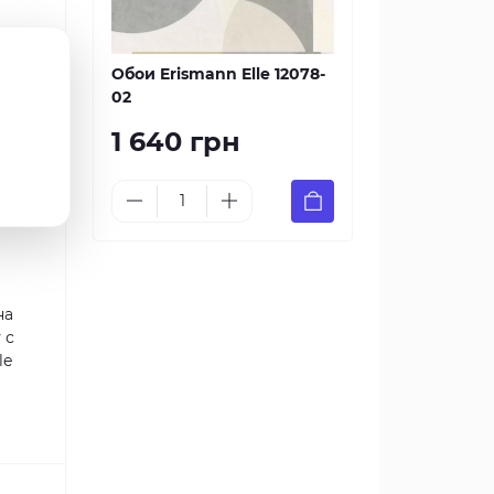
мени.
Обои Erismann Elle 12078-
02
1 640 грн
 и
на
 с
le