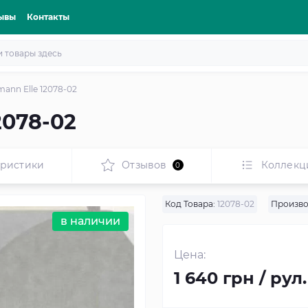
ывы
Контакты
mann Elle 12078-02
2078-02
еристики
Отзывов
Коллекц
0
Код Товара:
12078-02
Произво
в наличии
Цена:
1 640 грн / рул.