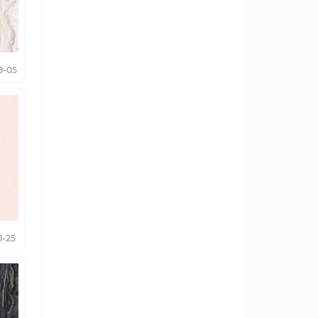
9-05
1-25