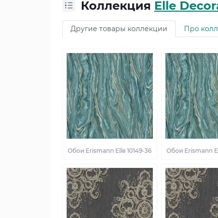
Коллекция
Elle Decor
Другие товары коллекции
Про кол
Обои Erismann Elle 10149-36
Обои Erismann El