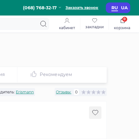
(068) 768-32-17
RU
UA
Заказать звонок
0
закладки
кабинет
корзина
ия
Рекомендуем
дитель:
Erismann
Отзывы:
0