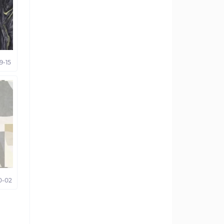
9-15
0-02