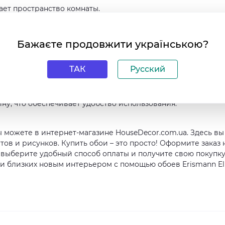
ает пространство комнаты.
 гарантирует безопасность в вашем доме или офисе.
 яркость и насыщенность цвета на протяжении долгого вре
и, что облегчает уход за ними.
Бажаєте продовжити українською?
 и антивандальные, что позволяет им сохранять свой
вном использовании.
ТАК
Русский
 различных помещений – от прихожих и спален до кабинетов
уют и элегантность в любой интерьер. Размеры рулона
рину, что обеспечивает удобство использования.
ы можете в интернет-магазине HouseDecor.com.ua. Здесь вы
ов и рисунков. Купить обои – это просто! Оформите заказ 
, выберите удобный способ оплаты и получите свою покупку
 и близких новым интерьером с помощью обоев Erismann El