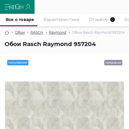
Все о товаре
Характеристики
Отзывов
К
0
Обои
RASCH
Raymond
Обои Rasch Raymond 957204
Обои Rasch Raymond 957204
популярний
предзаказ