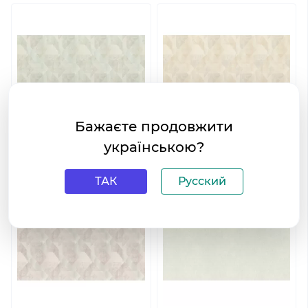
Бажаєте продовжити
українською?
Обои Rasch Raymond 957211
Обои Rasch Raymond 957228
ТАК
Русский