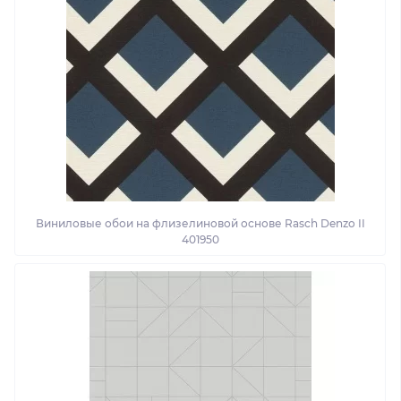
Виниловые обои на флизелиновой основе Rasch Denzo II
401950