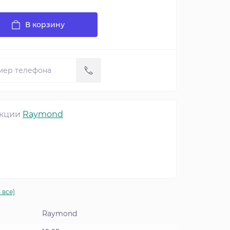
В корзину
екции
Raymond
 все)
Raymond