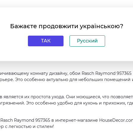
щие комнату
сится на стену / Светостойкие / Моющиеся / Износостойки
Бажаєте продовжити українською?
ТАК
Русский
сколькими важными преимуществами. Они пожаробезопасн
сти для вашего дома или офиса. Также эти обои светосто
говечность и сохранение первозданного внешнего вида на
ичивающему комнату дизайну, обои Rasch Raymond 957365
рьере. Это особенно актуально для небольших помещений 
 является их простота ухода. Они моющиеся, что позволяет
агрязнений. Это особенно удобно для кухонь и прихожих, гд
 Rasch Raymond 957365 в интернет-магазине HouseDecor.co
р с легкостью и стилем!