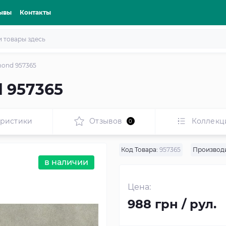
ывы
Контакты
ond 957365
 957365
еристики
Отзывов
Коллекц
0
Код Товара:
957365
Производи
в наличии
Цена:
988 грн / рул.