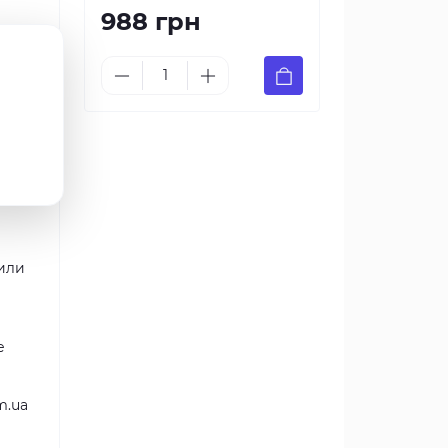
988 грн
е /
ые,
йкие
или
е
m.ua