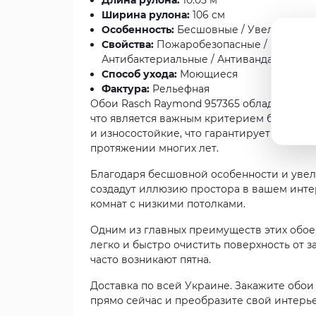
Длина рулона:
10.05 м
Ширина рулона:
106 см
Особенность:
Бесшовные / Увеличиваю
Свойства:
Пожаробезопасные / Клей нано
Антибактериальные / Антивандальные
Способ ухода:
Моющиеся
Фактура:
Рельефная
Обои Rasch Raymond 957365 обладают не
что является важным критерием безопасно
и износостойкие, что гарантирует их дол
протяжении многих лет.
Благодаря бесшовной особенности и увел
создадут иллюзию простора в вашем инте
комнат с низкими потолками.
Одним из главных преимуществ этих обоев
легко и быстро очистить поверхность от з
часто возникают пятна.
Доставка по всей Украине. Закажите обои
прямо сейчас и преобразите свой интерье