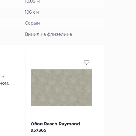
10.05 м
106 см
Серый
Винил на флизелине
го
ном.
Обои Rasch Raymond
957365