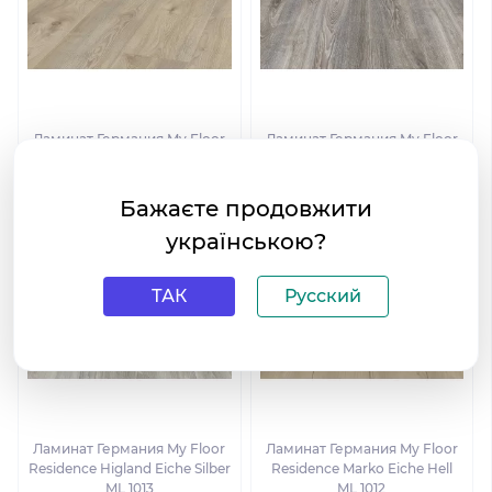
Ламинат Германия My Floor
Ламинат Германия My Floor
Residence Marko Eiche Beige
Residence Higland Eiche Titan
ML 1018
ML 1016
Бажаєте продовжити
українською?
ТАК
Русский
Ламинат Германия My Floor
Ламинат Германия My Floor
Residence Higland Eiche Silber
Residence Marko Eiche Hell
ML 1013
ML 1012