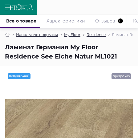
Все о товаре
Характеристики
Отзывов
К
0
Напольные покрытия
My Floor
Residence
Ламинат Герма
Ламинат Германия My Floor
Residence See Eiche Natur ML1021
популярний
предзаказ