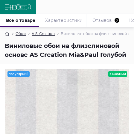
Все о товаре
Характеристики
Отзывов
К
0
Обои
A.S. Creation
Виниловые обои на флизелиновой осно
Виниловые обои на флизелиновой
основе AS Creation Mia&Paul Голубой
популярний
в наличии