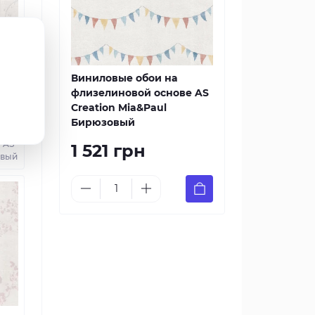
Виниловые обои на
флизелиновой основе AS
Creation Mia&Paul
Бирюзовый
а
 AS
1 521 грн
евый