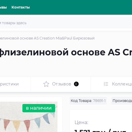
ывы
Контакты
елиновой основе AS Creation Mia&Paul Бирюзовый
флизелиновой основе AS Cr
еристики
Отзывов
Коллекц
0
Код Товара:
78691-1
Производи
в наличии
Цена: