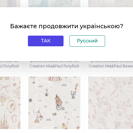
Бажаєте продовжити українською?
ТАК
Русский
бои на
Виниловые обои на
Виниловые обои н
основе AS
флизелиновой основе AS
флизелиновой основе
ul Голубой
Creation Mia&Paul Голубой
Creation Mia&Paul Беж