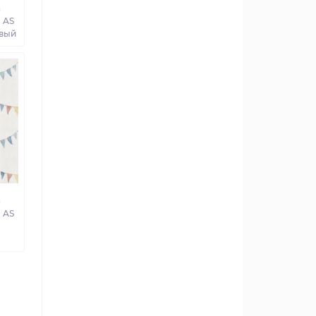
а
 AS
овый
а
 AS