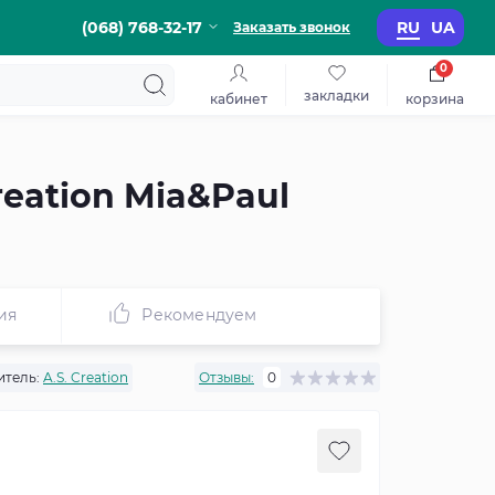
(068) 768-32-17
RU
UA
Заказать звонок
0
закладки
кабинет
корзина
eation Mia&Paul
ия
Рекомендуем
тель:
A.S. Creation
Отзывы:
0