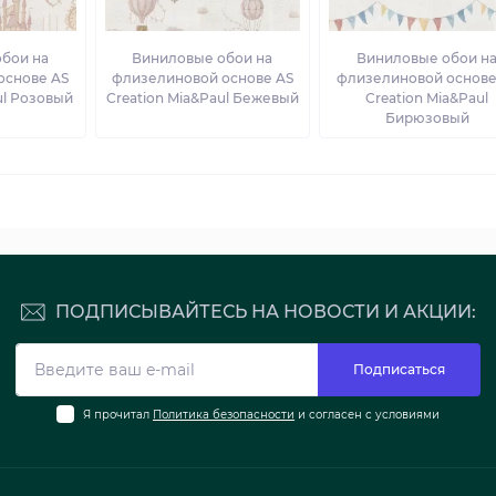
бои на
Виниловые обои на
Виниловые обои н
основе AS
флизелиновой основе AS
флизелиновой основе
ul Розовый
Creation Mia&Paul Бежевый
Creation Mia&Paul
Бирюзовый
ПОДПИСЫВАЙТЕСЬ НА НОВОСТИ И АКЦИИ:
Подписаться
Я прочитал
Политика безопасности
и согласен с условиями