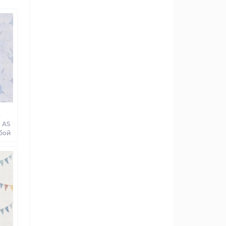
а
 AS
убой