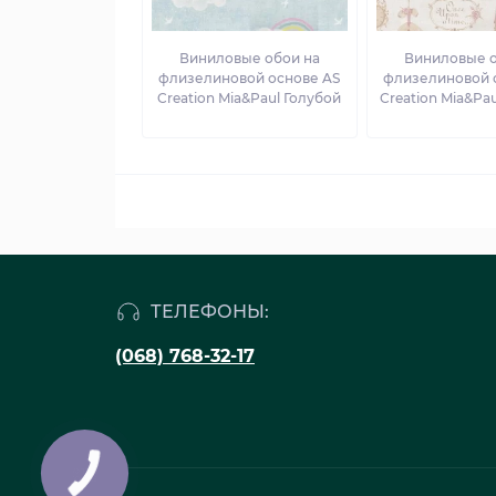
Виниловые обои на
Виниловые о
флизелиновой основе AS
флизелиновой 
Creation Mia&Paul Голубой
Creation Mia&Pa
ТЕЛЕФОНЫ:
(068) 768-32-17