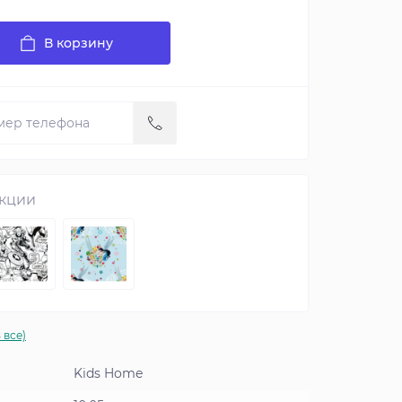
В корзину
екции
 все)
Kids Home