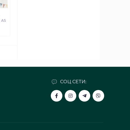
а
 AS
СОЦ СЕТИ: