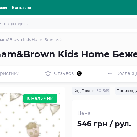
ывы
Контакты
ham&Brown Kids Home Бежевый
ham&Brown Kids Home Беж
еристики
Отзывов
Коллекц
0
Код Товара:
50-569
Производи
в наличии
Цена:
546 грн / рул.