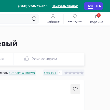
(068) 768-32-17
RU
UA
Заказать звонок
0
закладки
кабинет
корзина
евый
ия
Рекомендуем
тель:
Graham & Brown
Отзывы:
0