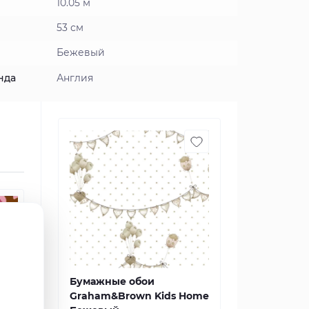
10.05 м
53 см
Бежевый
нда
Англия
Бумажные обои
Graham&Brown Kids Home