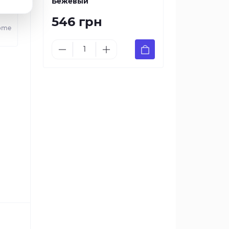
Бежевый
546 грн
ome