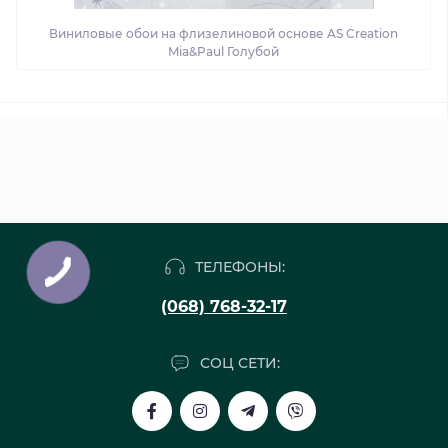
Виниловые обои на флизелиновой основе AS Creation
Mia&Paul Голубой
ТЕЛЕФОНЫ:
(068) 768-32-17
СОЦ СЕТИ: