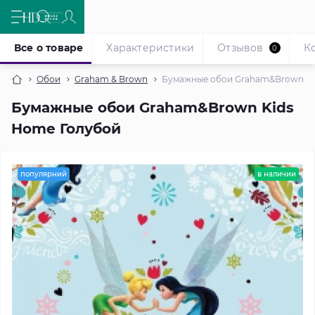
Все о товаре
Характеристики
Отзывов
К
0
Обои
Graham & Brown
Бумажные обои Graham&Brown Ki
Бумажные обои Graham&Brown Kids
Home Голубой
популярний
в наличии