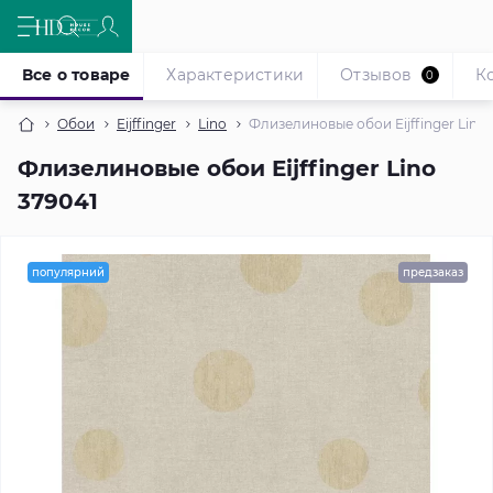
Все о товаре
Характеристики
Отзывов
К
0
Обои
Eijffinger
Lino
Флизелиновые обои Eijffinger Lino 
Флизелиновые обои Eijffinger Lino
379041
популярний
предзаказ