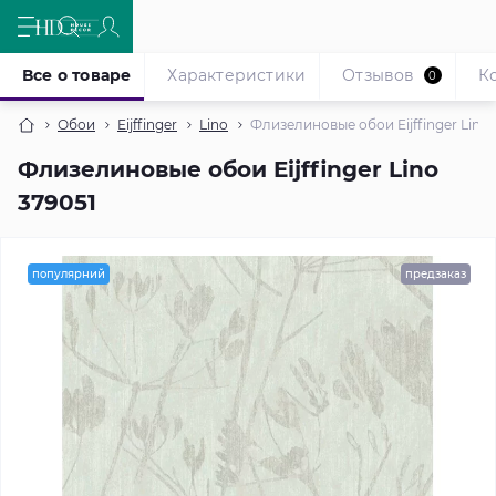
Все о товаре
Характеристики
Отзывов
К
0
Обои
Eijffinger
Lino
Флизелиновые обои Eijffinger Lino 
Флизелиновые обои Eijffinger Lino
379051
популярний
предзаказ