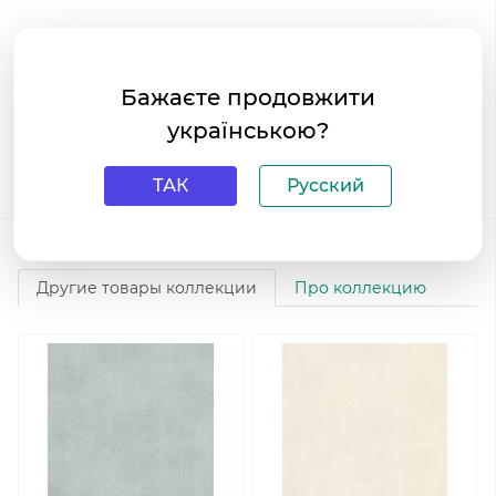
Покупка виниловых обоев на флизелиновой основе
Eijffinger Lino 379022 - это инвестиция в качество и уют
вашего дома. Не упустите возможность создать
Бажаєте продовжити
стильный интерьер с помощью наших обоев. Закажите
українською?
их прямо сейчас в интернет-магазине
HouseDecor.com.ua!
Теги:
Eijffinger
ТАК
Русский
Коллекция
Lino
Другие товары коллекции
Про коллекцию