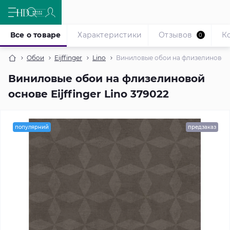
Все о товаре
Характеристики
Отзывов
К
0
Обои
Eijffinger
Lino
Виниловые обои на флизелиновой ос
Виниловые обои на флизелиновой
основе Eijffinger Lino 379022
популярний
предзаказ